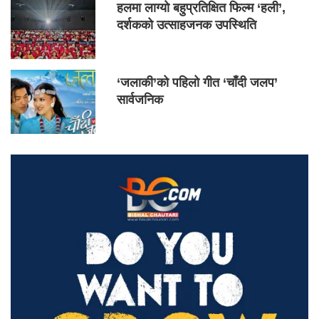
हलमा लाग्यो बहुप्रतिक्षित फिल्म ‘हली’,
दर्शकको उत्साहजनक उपस्थिति
‘जलाकी’को पहिलो गीत ‘चाँदी जलप’
सार्वजनिक