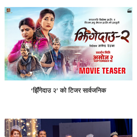
‘झिँगेदाउ २’ को टिजर सार्वजनिक