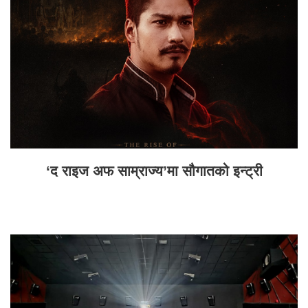
‘द राइज अफ साम्राज्य’मा सौगातको इन्ट्री