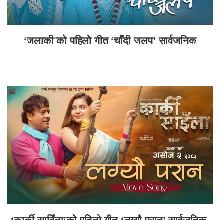
‘जलाकी’को पहिलो गीत ‘चाँदी जलप’ सार्वजनिक
‘कार्की साहिँला’को पहिलो गीत ‘लग्यौ परान’ सार्वजनिक,