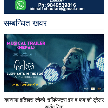
सम्बन्धित खवर
कान्समा इतिहास रचेको ‘इलिफेन्ट्स इन द फग’को ट्रेलर
सार्वजनिक