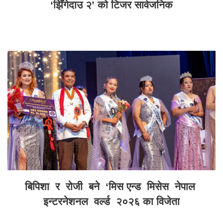
‘झिँगेदाउ २’ को टिजर सार्वजनिक
बिपिशा र रोजी बने ‘मिस एन्ड मिसेस नेपाल
इन्टरनेशनल वर्ल्ड २०२६ का विजेता