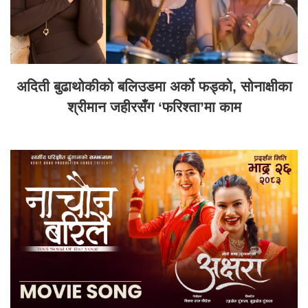
अदिती बुढाथोकीको बलिउडमा अर्को फड्को, सोनाक्षीका
श्रीमान जहीरसँग ‘फरिश्ता’मा काम