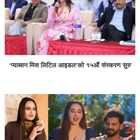
‘प्याब्सन मिस लिटिल आइडल’को १५औं संस्करण सुरु