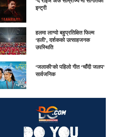
‘द राइज अफ साम्राज्य’मा सौगातको
इन्ट्री
हलमा लाग्यो बहुप्रतिक्षित फिल्म
‘हली’, दर्शकको उत्साहजनक
उपस्थिति
‘जलाकी’को पहिलो गीत ‘चाँदी जलप’
सार्वजनिक