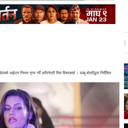
 आईटम गितमा नृत्य गर्दै अभिनेत्री रिमा विश्वकर्मा । डब्बु क्षेत्रीद्धरा निर्देशित