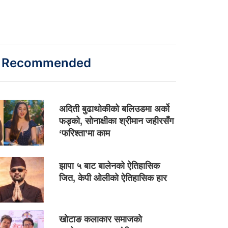
Recommended
अदिती बुढाथोकीको बलिउडमा अर्को
फड्को, सोनाक्षीका श्रीमान जहीरसँग
‘फरिश्ता’मा काम
झापा ५ बाट बालेनको ऐतिहासिक
जित, केपी ओलीको ऐतिहासिक हार
खोटाङ कलाकार समाजको