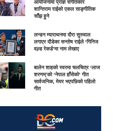
आयोजनामा प्राज्ञ संगीतकार
शान्तिराम राईको एकल साङ्गीतिक
साँझ हुने
लन्डन म्याराथनमा दौरा सुरुवाल
लगाएर दौडेका सन्तोष राईले ‘गिनिज
वल्र्ड रेकर्ड’मा नाम लेखाए
बालेन शाहको स्वरमा चलचित्र ‘लाज
शरणम्’को ‘नेपाल हाँसेको’ गीत
सार्वजनिक, मेयर भएपछिको पहिलो
गीत