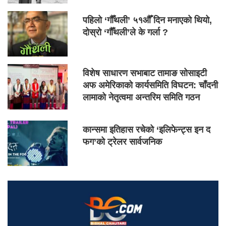
पहिलो ‘गौँथली’ ५१औँ दिन मनाएको थियो,
दोस्रो ‘गौँथली’ले के गर्ला ?
विशेष साधारण सभाबाट तामाङ सोसाइटी
अफ अमेरिकाको कार्यसमिति विघटन: चाँदनी
लामाको नेतृत्वमा अन्तरिम समिति गठन
कान्समा इतिहास रचेको ‘इलिफेन्ट्स इन द
फग’को ट्रेलर सार्वजनिक