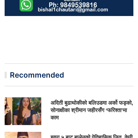
Recommended
अदिती बुढाथोकीको बलिउडमा अर्को फड्को,
सोनाक्षीका श्रीमान जहीरसँग ‘फरिश्ता’मा
काम
झापा ५ बाट बालेनको ऐतिहासिक जित, केपी