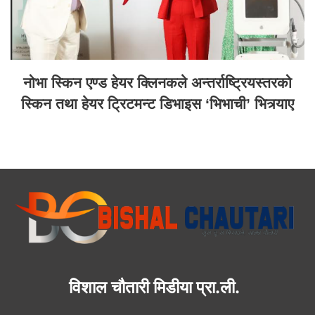
नोभा स्किन एण्ड हेयर क्लिनकले अन्तर्राष्ट्रियस्तरको
स्किन तथा हेयर ट्रिटमन्ट डिभाइस ‘भिभाची’ भित्र्याए
विशाल चौतारी मिडीया प्रा.ली.