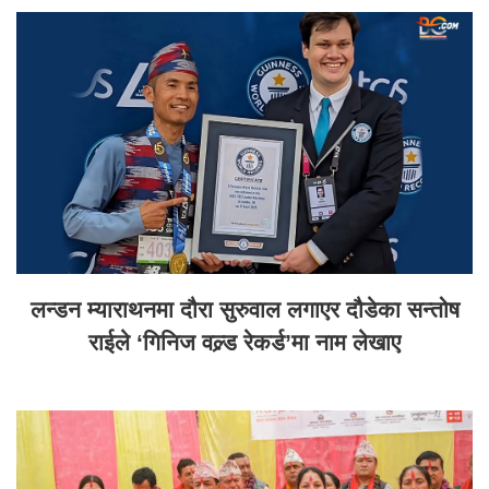
लन्डन म्याराथनमा दौरा सुरुवाल लगाएर दौडेका सन्तोष
राईले ‘गिनिज वल्र्ड रेकर्ड’मा नाम लेखाए