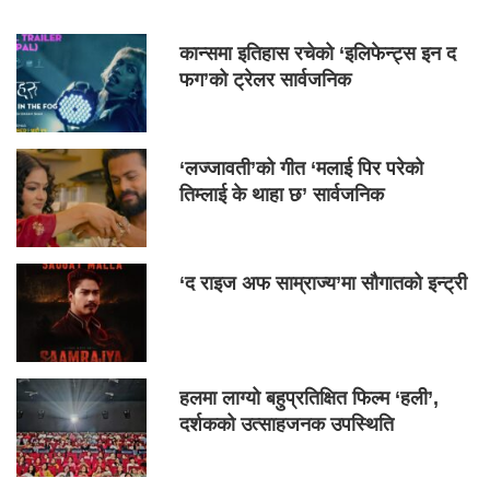
कान्समा इतिहास रचेको ‘इलिफेन्ट्स इन द
फग’को ट्रेलर सार्वजनिक
‘लज्जावती’को गीत ‘मलाई पिर परेको
तिम्लाई के थाहा छ’ सार्वजनिक
‘द राइज अफ साम्राज्य’मा सौगातको इन्ट्री
हलमा लाग्यो बहुप्रतिक्षित फिल्म ‘हली’,
दर्शकको उत्साहजनक उपस्थिति