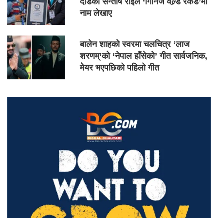
दौडेका सन्तोष राईले ‘गिनिज वल्र्ड रेकर्ड’मा
नाम लेखाए
बालेन शाहको स्वरमा चलचित्र ‘लाज
शरणम्’को ‘नेपाल हाँसेको’ गीत सार्वजनिक,
मेयर भएपछिको पहिलो गीत