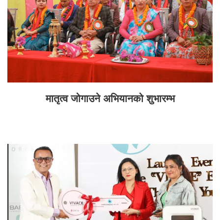
मातृत्व जोगाउने अभियानको शुभारम्भ