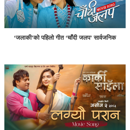
‘जलाकी’को पहिलो गीत ‘चाँदी जलप’ सार्वजनिक