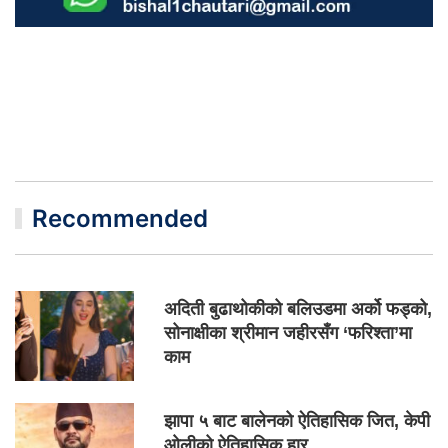
Recommended
अदिती बुढाथोकीको बलिउडमा अर्को फड्को,
सोनाक्षीका श्रीमान जहीरसँग ‘फरिश्ता’मा
काम
झापा ५ बाट बालेनको ऐतिहासिक जित, केपी
ओलीको ऐतिहासिक हार