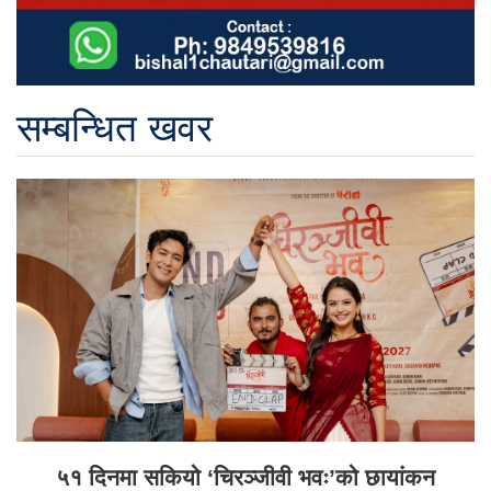
सम्बन्धित खवर
५१ दिनमा सकियो ‘चिरञ्जीवी भवः’को छायांकन