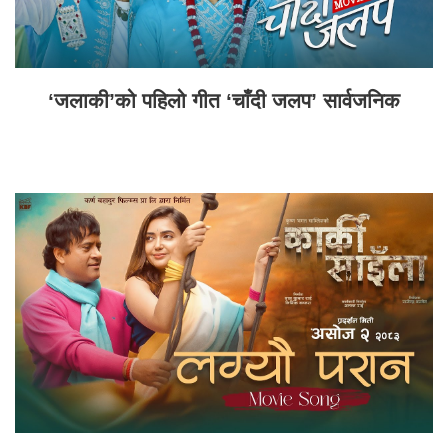
‘जलाकी’को पहिलो गीत ‘चाँदी जलप’ सार्वजनिक