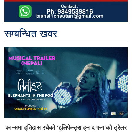
सम्बन्धित खवर
कान्समा इतिहास रचेको ‘इलिफेन्ट्स इन द फग’को ट्रेलर