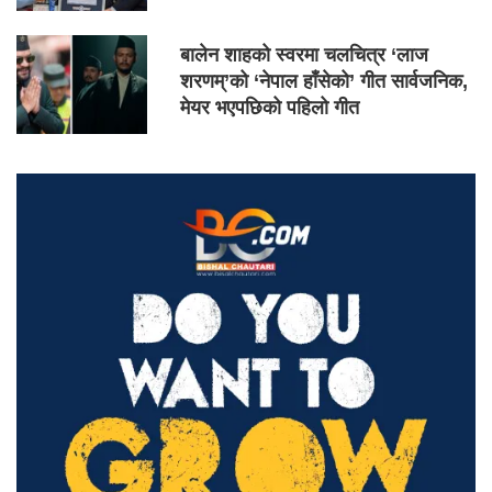
बालेन शाहको स्वरमा चलचित्र ‘लाज
शरणम्’को ‘नेपाल हाँसेको’ गीत सार्वजनिक,
मेयर भएपछिको पहिलो गीत