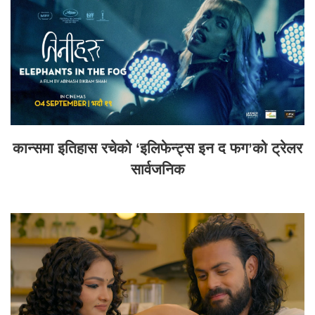
कान्समा इतिहास रचेको ‘इलिफेन्ट्स इन द फग’को ट्रेलर
सार्वजनिक