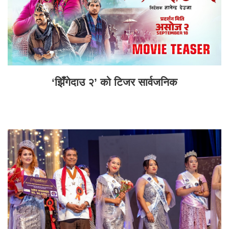
‘झिँगेदाउ २’ को टिजर सार्वजनिक