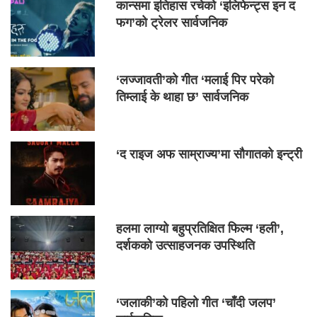
कान्समा इतिहास रचेको ‘इलिफेन्ट्स इन द
फग’को ट्रेलर सार्वजनिक
‘लज्जावती’को गीत ‘मलाई पिर परेको
तिम्लाई के थाहा छ’ सार्वजनिक
‘द राइज अफ साम्राज्य’मा सौगातको इन्ट्री
हलमा लाग्यो बहुप्रतिक्षित फिल्म ‘हली’,
दर्शकको उत्साहजनक उपस्थिति
‘जलाकी’को पहिलो गीत ‘चाँदी जलप’