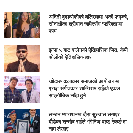
अदिती बुढाथोकीको बलिउडमा अर्को फड्को,
सोनाक्षीका श्रीमान जहीरसँग ‘फरिश्ता’मा
काम
झापा ५ बाट बालेनको ऐतिहासिक जित, केपी
ओलीको ऐतिहासिक हार
खोटाङ कलाकार समाजको आयोजनामा
प्राज्ञ संगीतकार शान्तिराम राईको एकल
साङ्गीतिक साँझ हुने
लन्डन म्याराथनमा दौरा सुरुवाल लगाएर
दौडेका सन्तोष राईले ‘गिनिज वल्र्ड रेकर्ड’मा
नाम लेखाए