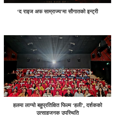
‘द राइज अफ साम्राज्य’मा सौगातको इन्ट्री
हलमा लाग्यो बहुप्रतिक्षित फिल्म ‘हली’, दर्शकको
उत्साहजनक उपस्थिति