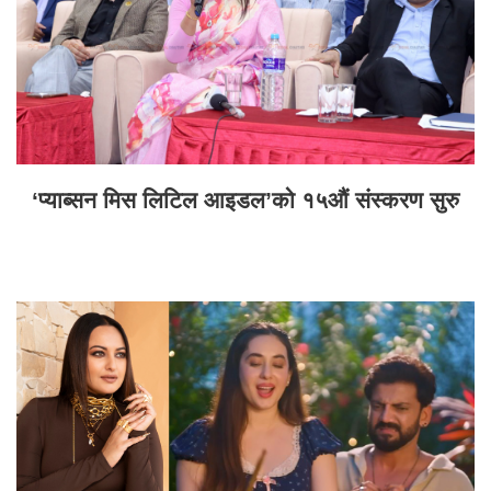
‘प्याब्सन मिस लिटिल आइडल’को १५औं संस्करण सुरु