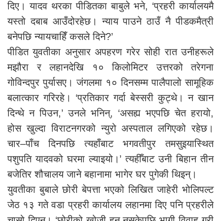
दिए। यादव थरका पीडितका बाबुले भने, ‘प्रहरी कार्यालयमै
यस्तो दबाब आउँदोरहेछ। न्याय पाउने ठाउँ नै पीडकमैत्री
बनेपछि न्यायचाहिँ कसले दिने?’
पीडित युवतीका अनुसार अपहरण गरेर सोही रात उनीहरूले
मझौरा र लहानदेखि १० किलोमिटर उत्तरको तरेगना
गोविन्दपुर पुर्यासए। जंगलमा १० दिनसम्म पालैपालो सामूहिक
बलात्कार गरिरहे। ‘प्रतिकार गर्दा बेस्सरी कुट्थे। न खान
दिन्थे न पिउन,’ उनले भनिन्, ‘असह्य भएपछि चेत हरायो,
होस खुल्दा विराटनगरको न्युरो अस्पताल लगिएको रहेछ।
चार–पाँच दिनपछि त्यहाँबाट भगवतीपुर तमसुइयास्थित
पशुपति यादवको घरमा ल्याइयो।’ त्यहीँबाट उनी बिहान तीन
बजेतिर शौचालय जाने बहानामा भागेर घर पुगेकी थिइन्।
युवतीका बुबाले छोरी बेपत्ता भएको लिखित जाहेरी भोलिपल्ट
जेठ १३ गते वडा प्रहरी कार्यालय लहानमा दिए पनि प्रहरीले
चासो दिएन। ‘छोरीको खोजी हुन नसकेपछि भागी विवाह गरी