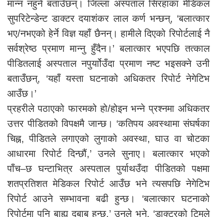
मान्न नहुने बताउँछन्। जिल्ला अस्पताल सिरहाका मेडिकल
सुपरिटेन्डेन्ट डाक्टर दयाशंकर लाल कर्ण भन्छन्, ‘बलात्कार
भए/नभएको हेर्ने विज्ञ यहाँ छैनन्। हामीले दिएको रिपोर्टलाई नै
सर्वश्रेष्ठ प्रमाण मान्नु हुँदैन।’ बलात्कार भएपछि तत्काल
पीडितलाई अस्पताल नपुर्याोउँदा प्रमाण नष्ट भइसक्ने उनी
बताउँछन्, ‘यहाँ यस्ता घटनाको अधिकतर रिपोर्ट नेगेटिभ
आउँछ।’
प्रहरीले पठाएको फारमको हो/होइन भन्ने प्रश्नमा अधिकतर
उत्तर पीडितको विपक्षमै जान्छ। ‘कतिपय अवस्थामा संघर्षका
चिह्न, पीडितले लगाएको लुगाको अवस्था, घाउ वा चोटका
आधारमा रिपोर्ट दिन्छौं,’ उनले सुनाए। बलात्कार भएको
पाँच–छ घन्टाभित्र अस्पताल पुर्याथउँदा पीडितको पक्षमा
शतप्रतिशत मेडिकल रिपोर्ट आउँछ भने त्यसपछि नेगेटिभ
रिपोर्ट आउने सम्भावना बढी हुन्छ। ‘बलात्कार घटनाको
रिपोर्टमा पनि बाह्य दबाब हुन्छ,’ उनले भने, ‘डाक्टरको टिमले