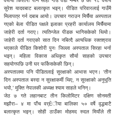
वर्षीया किशोरी पनि सोही गाउँ वडा नम्बर ७ का १८ वर्षीय
सुरेश यादवबाट बलात्कृत भइन्। पीडित परिवारलाई गाउँमै
मिलापत्र गर्न दबाब आयो। उपचार गराउन मिर्चैया अस्पताल
गएको बेला पीडित पक्षले इलाका प्रहरी कार्यालय मिर्चैयामा
जाहेरी दर्ता गराए। त्यतिन्जेल पीडक भागिसकेको थियो।
जाहेरी दर्ता गराएको सात दिन नबित्दै अत्यधिक रक्तश्राव
भएकाले पीडित किशोरी पुनः जिल्ला अस्पताल सिरहा भर्ना
भइन्। महिला विकास अधिकृत सौर्या साहको उपचार
सहयोगपछि उनी घर फर्किसकेकी छिन्।
अस्पतालमा पनि पीडितलाई सुरक्षाको आभास भएन। ‘तीन
दिन अस्पताल बस्दा न सुरक्षाकर्मी थिए, न सुरक्षाको अनुभूति
भयो,’ मुक्ति नेपालकी अध्यक्ष श्याम साहले भनिन्।
जेठ ७ गते लहानबाट तीन किलोमिटर दक्षिण सोनमती
मझौरा– ४ मा पाँच वर्Èीया बालिका ५० वर्षे वृद्धबाटै
बलात्कृत भइन्। सोही ठाउँका मोहमद रुदल मियाँले ती