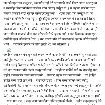
जब प्रेमप्रस्ताव राख्नुभयो, त्यसपछि उहाँ मेरो घरअगाडि गाडी लिएर आउन थाल्नुभयो ।
म घरबाहिर निस्कनेबित्तिकै गाडीमा बस्न आग्रह गर्नुहुन्थ्यो । म उहाँको गाडीमा चढ्न
नमान्दा बिस्तारै गाँडी गुडाएर पछ्याइरहनुहुन्थ्यो । भेटमा एउटै कुरा भन्नुहुन्थ्यो, ‘म
तपाईंलाई साँच्चिकै माया गर्छु ।’ हुँदाहँुदा एकदिन त उज्ज्वल पौडेल दाइलाई लिएर
मलाई माग्नै आउनुभयो । मलाई पाउन त्यतिका कष्ट गरिरहँदा साँच्चिकै उहाँप्रति माया र
विश्वास जाग्न थाल्यो । उहाँको मनले मेरो मनलाई पनि छोइसकेको थियो । तर, हाम्रो
जात नमिल्ने भएकाले होला मेरो परिवारले सिधै इन्कार गर्‍यो । मेरो विवाहका बारेमा एक
आर्मीसँग कुरा चलिरहेको थियो । यस कारण पनि मेरो बाबाआमाले इन्कार गरिदिनुभएको
थियो । परिवारले इन्कार गरे पनि हाम्रो भेट भने चलिरह्यो ।
एक दिन कलेज सकेर घुम्नलाई ककनी जाने भएका थियौँ । तर, ककनी पुग्नलाई आधा
बोटो हुँदा एउटा जंगल आयो । मलाई अलि डर लागेपछि उहाँलाई ‘ककनी जान्नँ’ भनेँ ।
उहाँले मलाई विवाहभन्दा पहिला गर्लफ्रेन्ड भनेर कहिल्यै हक, किसिङ र सेक्स गर्नुभएन ।
मेरो हात समाउन पनि गाह्रो मान्नुहुन्थ्यो उहाँ । त्यहाँबाट फर्किंदै गर्दा घर देखाउँछु भन्दै
उहाँले बानेश्वरतिर गाडी ल्याउनुभयो । रोडबाटै उहाँले घर देखाउनुभयो । घर हेर्दाहेर्दै
उहाँले घरमै गाडी लानुभयो । म एकदमै डराएँ । किन घरमा लगेको भन्दै निहँु
खोजिरहेकी थिएँ । उहाँले घरमा कोही छैन, जाऊँ न मज्जा हुन्छ भन्दै ल्याउनुभयो । उहाँले
घरमा कोही छैन भन्दा झन् डर लागिरहेको थियो । मलाई लाग्न थाल्यो, ‘यो मान्छेले मलाई
केही खराब काम त गर्ने होइन ।’ तर, घरभित्र पुगेपछि घरमा हजुरमुमा र भाइ छ भन्नुभयो
। शान्त मन भयो । हजुर आमा बार्दलीबाट हेरिरहनुभएको थियो । उहाँले हजुरमुमालाई मैले