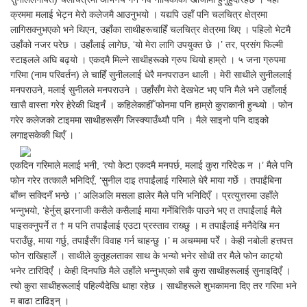
क्रममा मलाई भेट्न मेरो कलेजमै आउनुभयो । यद्यपि उहाँ पनि चलचित्र क्षेत्रमा
लागिसक्नुभएको भने थिएन, उहाँका साथीहरूचाहिँ चलचित्र क्षेत्रमा थिए । पहिलो भेटमै
उहाँको नजर परेछ । उहाँलाई लागेछ, ‘यो मेरा लागि उपयुक्त छे ।’ तर, प्रसंग फिल्मी
स्टाइलले अघि बढ्यो । एकदमै मिल्ने साथीहरूको ग्रुप थियो हाम्रो । ५ जना ग्रुपमा
गरिमा (नाम परिवर्तन) ले चाहिँ सुनीललाई धेरै मनपराउन थाली । मेरी साथीले सुनीललाई
मनपराउने, मलाई सुनीलले मनपराउने । उहाँसँग मेरो देखभेट भए पनि मैले भने उहाँलाई
खासै वास्ता गरेर हेरेकी थिइनँ । कहिलेकाहीँ फोनमा पनि हाम्रो कुराकानी हुन्थ्यो । फोन
गरेर कलेजको टाइममा साथीहरूसँग जिस्क्याउँथ्यौ पनि । मैले साइनो पनि दाइको
लगाइसकेकी थिएँ ।
एकदिन गरिमाले मलाई भनी, ‘त्यो केटा एकदमै मनपर्छ, मलाई कुरा गरिदेऊ न ।’ मैले पनि
फोन गरेर तत्कालै भनिदिएँ, ‘सुनील दाइ तपाईंलाई गरिमाले धेरै माया गर्छे । तपाईंबिना
बाँच्न सक्दिनँ भन्छे ।’ अलिअलि मसला हालेर मैले पनि भनिदिएँ । प्रत्युत्तरमा उहाँले
भन्नुभयो, ‘हेर्नुस् झरनाजी कसैले कसैलाई माया गर्नेबित्तिकै पाउने भए त तपाईंलाई मैले
पाइसक्नुपर्ने त † म पनि तपाईंलाई एउटा प्रस्ताव राख्छु । म तपाईंलाई मनैदेखि मन
पराउँछु, माया गर्छु, तपाईंसँग विवाह गर्न चाहन्छु ।’ म अचम्ममा परेँ । केही नबोली हत्तपत्त
फोन राखिहालेँ । साथीले कुतूहलताका साथ के भन्यो भनेर सोधी तर मैले फोन काट्यो
भनेर टारिदिएँ । केही दिनपछि मैले उहाँले भन्नुभएको सबै कुरा साथीहरूलाई सुनाइदिएँ ।
त्यो कुरा साथीहरूलाई पहिल्यैदेखि थाहा रहेछ । साथीहरूले शुभकामना दिए तर गरिमा भने
म बाढा टाढिइन् ।