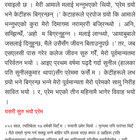
रमाइलो छ । मेरी आमाले मलाई भन्नुभएको थियो, ‘प्रेम गर्‍यो
भने केटीहरू बिग्रन्छन् ।’ केटाहरूले प्रपोज गर्‍यो कि आमाले
भन्नुभएको कुरा मेरो दिमागमा नराम्ररी बज्रिन्थ्यो । अनि,
सम्झिन्थेँ, ‘अहो म बिग्रनुहुन्न । मलाई लाग्थ्यो, ‘आमाबुबाले
जसलाई दिनुहुन्छ, मैले उसैसँग जीवन बिताउनुपर्छ ।’ तर, जब
एसएलसी पास गरेर कलेज जीवन सुरु गरेँ, मेरो पूर्वमान्यतमा
परिर्वतन भयो । आइए प्रथम वर्षमा पढ्दै गर्दा सुनील (हालका
पति सुनीलकुमार थापा)सँग प्रेममा फसेँ म । केटीहरूले लभ
गर्‍यो भने बिग्रन्छ भन्ने मेरो पूर्वमान्यता मेरो प्रेमको सामु निरीह
सावित भयो । र, प्रेम भएको तीन महिनामै भागेर विवाह भयो
।
यसरी सुरु भयो प्रेम
०५२ साल, त्यतिबेला १७ वर्षकी थिएँ म । रुमानी उमेर थियो । नृत्यमा पनि पारंगत थिएँ
। मैले राम्रो नृत्य गर्न सक्छु भन्ने बाहिर पनि हल्ला भएछ क्यार उ उहाँहरू (पति
सुनीललगायत) चलचित्रमा अभिनय गर्ने नव नायिकाको खोजीमा हुनुहुँदोरहेछ । यही