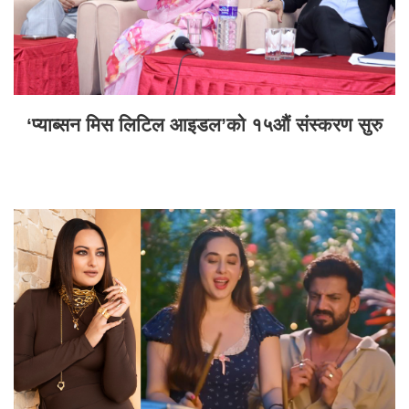
‘प्याब्सन मिस लिटिल आइडल’को १५औं संस्करण सुरु