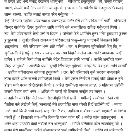
त लिएर आएँ भन्दै मलाई देखाउन थाल्नुभयो । माथिबाट हजुरमुमाले, ‘लौ, राम्री रहेछिन्,
राम्री, ले–ले’ भन्दै गेटसम्म लिन आउनुभयो । घरमा लगेर सबैसँग चिनाउनुभएपछि मलाई
लाग्न थाल्यो, ‘उहाँले मलाई सच्चा प्रेम गर्नुहुन्छ ।’
केही दिनपछि उहाँका परिवारका ४ सदस्यहरू मिलेर मेरो लागि सपिङ गर्न गयौँ । परिवारले
सिन्दुर पोतेदेखि लिएर दुलहीका लागि चाहिने सबै सामग्रीहरू सपिङ गर्नुभएको थियो ।
तर, मेरो परिवारलाई केही पत्तो नै थिएन । छोरीको बिहे आर्मीसँग हुन्छ भनेर बुबाआमा ढुक्क
हुनुहुन्थ्यो । सुनीलसँगको सम्बन्धबारे परिवारलाई भन्छु–भन्छु भन्दाभन्दै विवाहको मिति
आइसकेछ । मैले परिवारमा भन्ने आँटै गरिनँ । तर, म निकष्र्षमा पुगिसकेको थिए कि, म
सुनीलसँगै बिहे गर्छु । ०५२ साल २५ असारमा बिहानै कलेज जान भनेर बागबजार आएँ ।
करिब ९ बजेको थियो होला उहाँसँग भेटेर विवाहका लागि भाग्यौँ । उहाँले अन्टीको घरमा
लिएर जानुभयो । आन्टीकै घरमा दुलही सिँगारिएर गुहेश्वरी मन्दिरतिर विवाहका लागि लाग्यौँ
। उहाँका परिवारहरू सबैजना हुनुहुन्थ्यो । तर, मेरो परिवारको कुनै सदस्य नभएकाले
होला मलाई अलि खल्लो लागिरहेको थियो । मेरो एकल निर्णयले मलाई पछि धोका त हुने
होइन भन्ने मनमा खेलिरहेको थियो । अहिले सम्भँmदा अचम्म लाग्छ, ३ महिनामा उहाँसँग
कसरी विवाह भयो भनेर । अहिले पो मलाई ती दिनहरू सम्झेर डर लाग्छ ।
म उहाँसँग जाने दिन मैले घरमा सिरानीमुनि चिठी छाडेँ । ममीलाई सम्बोधन गरेको त्यो
चिठीमा मैले लेखेकी थिएँ, ‘जसलाई मैले हृदयदेखि माया गरेकी थिएँ उहाँसँगै गएँ । मबाट
गल्ती भयो कि के भयो मलाई थाहा छैन ? तर, उहाँविना म बाँच्न नसक्ने भएकाले यो निर्णय
गरेकी हुँ ।’ विवाहको चार–पाँच दिनपछि घरमा फोन गरेँ । ममीले फोन उठाउनुभयो । म
भनेर थाहा पाएपछि केही नबोली रुन थाल्नुभयो । ममीले यत्तिकैमा फोन राखिदिनुभयो ।
मलाई मेरो माइतीबाट कहिले बोलाउनुहुन्छ भन्ने लागिरहेको थियो । करिब दुई महिनापछि