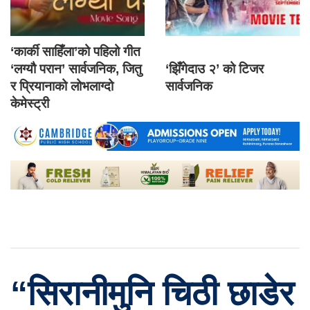
‘कार्की साहिँला’को पहिलो गीत
‘लग्यौ परान’ सार्वजनिक, जितु
‘झिँगेदाउ २’ को टिजर
र प्रियानाको लोभलाग्दो
सार्वजनिक
केमेस्ट्री
“सिरानीमुनि चिठी छाडेर