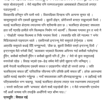
मात्र बोलाउनुभयो । मेरो माइतीमा पनि परम्पराअनुसार आमाबाबाले टीकाटालो लगाएर
पठाउनुभयो ।
विवाहपछि हनिमुन पनि घरमै भयो । विवापछिका दिनहरू पनि अत्यन्त सुन्दर रहे ।
सासूससुराले पनि एकदमै बुझ्नुहुन्थ्यो । बुहारी होइन, छोरीजस्तै बनाएर राख्नुभएको थियो ।
मलाई चलचित्र क्षेत्रमा ल्याउनमा पनि श्रीमान्कै हात छ । चलचित्र क्षेत्रबाट सफलता
हात पर्दै गएपछि हामीले पनि फिल्महरू निर्माण गर्न थाल्यौँ । फिल्ममा ग्ल्यामर हुन त भयो नै
। ‘गोर्खाली’ नामक फिल्ममा त निकै ग्ल्यामर थियो । त्यसपछि यति धेरै ग्याल्मर ? भनेर
मिडियाहरूले पछ्याउन थाले । एकदिनको इन्टरभ्यु मेरो ससुराले हेर्नुभएछ । घरमा
आएपछि ससुराले बधाई दिँदै भन्नुहुन्थ्यो, ‘ठीक छ, बुहारी तिमीले राम्रो इन्टरभ्यु दियौ ।’
इन्टरभ्युमा मैले भनेकी थिएँ, ‘कलाकार भएकाले फिल्ममा अभिनय गर्दा कसैको गर्लफ्रेन्ड
हुँदैन, कसैको श्रीमती हुँदैन र कसैको बुहारी पनि हँुदैन ।’ मेरो यो कुरा ससुरालाई
मनपरेको रहेछ । विवाह भएको एक–डेढ वर्षमा मेरी छोरी सुहाना पनि जन्मिइन् ।
हामी नेपाली चलचित्रमा एकदमै सफल र उदाहरणीय जोडी हौ जस्तो लाग्छ । जति
चलचित्रमा सफल छौँ, पारिवारिक जीवनमा पनि उत्तिकै हामी सफल छौँ । हरेक अवस्थामा
उहाँले मलाई सहयोग गर्नुहुन्छ । नयाँ सफलताका लागि हौस्याइरहनुहुन्छ । म उहाँलाई यसै
पत्रिकामार्फत भन्न चाहन्छु, ‘मलाई चलचित्र क्षेत्रमा ल्याएर यस स्थानसम्म ल्याउनुभयो
। यस्तो सर्पोटका लागि ‘धन्यवाद’ बोल्ने शब्दै पाइरहेकी छैन । र मैले भगवान्सँग प्रार्थना
गर्दै अर्को जन्ममा पनि तपाईंकै अर्धांगिनी भएर बाँच्न पाउ।’
प्रस्तुति : विशाल राई