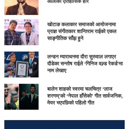
ओलीको ऐतिहासिक हार
खोटाङ कलाकार समाजको आयोजनामा
प्राज्ञ संगीतकार शान्तिराम राईको एकल
साङ्गीतिक साँझ हुने
लन्डन म्याराथनमा दौरा सुरुवाल लगाएर
दौडेका सन्तोष राईले ‘गिनिज वल्र्ड रेकर्ड’मा
नाम लेखाए
बालेन शाहको स्वरमा चलचित्र ‘लाज
शरणम्’को ‘नेपाल हाँसेको’ गीत सार्वजनिक,
मेयर भएपछिको पहिलो गीत