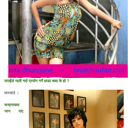
तपाईंले गाली गर्दा प्रयोग गर्ने छाडा शब्द के हो ?
मास्साले ।
चन्द्ररमामा
जान पाए