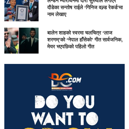
लन्डन म्याराथनमा दौरा सुरुवाल लगाएर
दौडेका सन्तोष राईले ‘गिनिज वल्र्ड रेकर्ड’मा
नाम लेखाए
बालेन शाहको स्वरमा चलचित्र ‘लाज
शरणम्’को ‘नेपाल हाँसेको’ गीत सार्वजनिक,
मेयर भएपछिको पहिलो गीत