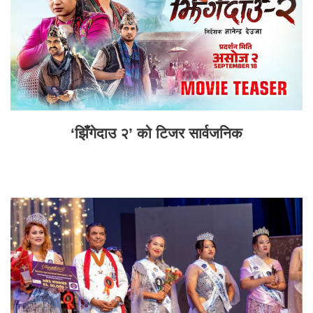
‘झिँगेदाउ २’ को टिजर सार्वजनिक