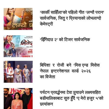
‘कार्की साहिँला’को पहिलो गीत ‘लग्यौ परान’
सार्वजनिक, जितु र प्रियानाको लोभलाग्दो
केमेस्ट्री
‘झिँगेदाउ २’ को टिजर सार्वजनिक
बिपिशा र रोजी बने ‘मिस एन्ड मिसेस
नेपाल इन्टरनेशनल वर्ल्ड २०२६
का विजेता
पर्यटन प्रवर्द्धनमा टेवा पुर्‍याउने लक्ष्यसहित
बडीमालिकाबाट सुरु हुँदै ‘ए मेरो हजुर ५’को
छायांकन