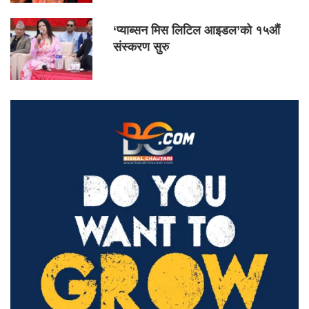
‘प्याब्सन मिस लिटिल आइडल’को १५औं
संस्करण सुरु