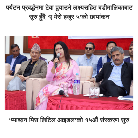
पर्यटन प्रवर्द्धनमा टेवा पुर्‍याउने लक्ष्यसहित बडीमालिकाबाट
सुरु हुँदै ‘ए मेरो हजुर ५’को छायांकन
‘प्याब्सन मिस लिटिल आइडल’को १५औं संस्करण सुरु