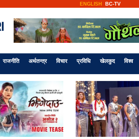
ENGLISH
BC-TV
राजनीति
अर्थतन्त्र
विचार
प्रविधि
खेलकुद
विश्व