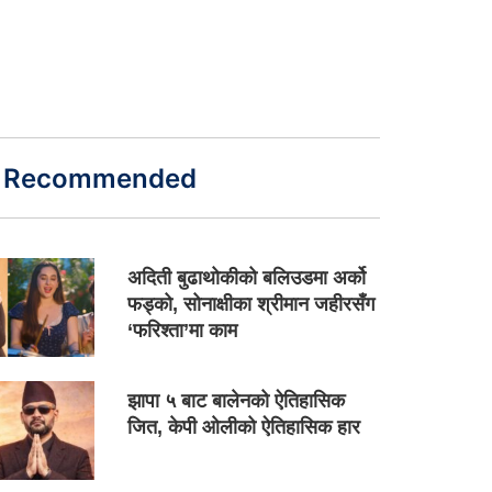
Recommended
अदिती बुढाथोकीको बलिउडमा अर्को
फड्को, सोनाक्षीका श्रीमान जहीरसँग
‘फरिश्ता’मा काम
झापा ५ बाट बालेनको ऐतिहासिक
जित, केपी ओलीको ऐतिहासिक हार