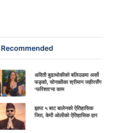
Recommended
अदिती बुढाथोकीको बलिउडमा अर्को
फड्को, सोनाक्षीका श्रीमान जहीरसँग
‘फरिश्ता’मा काम
झापा ५ बाट बालेनको ऐतिहासिक
जित, केपी ओलीको ऐतिहासिक हार