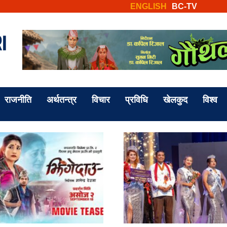
ENGLISH
BC-TV
राजनीति
अर्थतन्त्र
विचार
प्रविधि
खेलकुद
विश्व