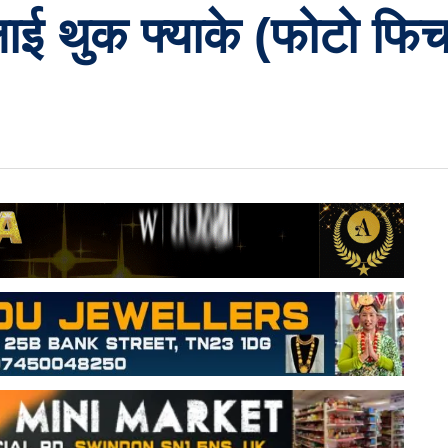
ाई थुक फ्याके (फोटो फि