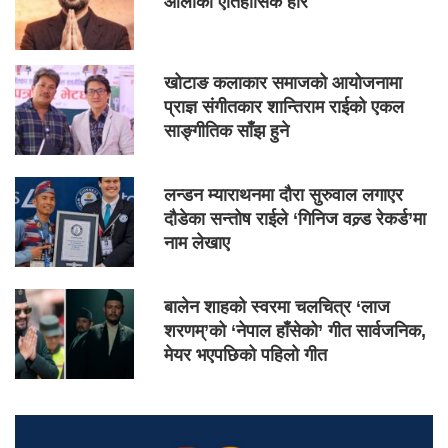
ओलीको ऐतिहासिक हार
खोटाङ कलाकार समाजको आयोजनामा
प्राज्ञ संगीतकार शान्तिराम राईको एकल
साङ्गीतिक साँझ हुने
लन्डन म्याराथनमा दौरा सुरुवाल लगाएर
दौडेका सन्तोष राईले ‘गिनिज वल्र्ड रेकर्ड’मा
नाम लेखाए
बालेन शाहको स्वरमा चलचित्र ‘लाज
शरणम्’को ‘नेपाल हाँसेको’ गीत सार्वजनिक,
मेयर भएपछिको पहिलो गीत