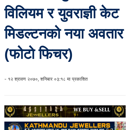
विलियम र युवराज्ञी केट
मिडल्टनको नया अवतार
(फोटो फिचर)
- १२ श्रावण २०७०, शनिबार ०३:१८ मा प्रकाशित