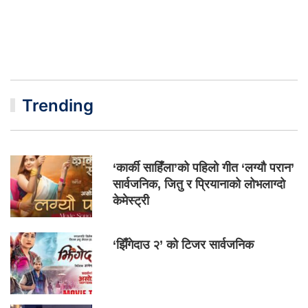
Trending
‘कार्की साहिँला’को पहिलो गीत ‘लग्यौ परान’
सार्वजनिक, जितु र प्रियानाको लोभलाग्दो
केमेस्ट्री
‘झिँगेदाउ २’ को टिजर सार्वजनिक