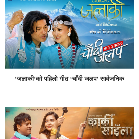
‘जलाकी’को पहिलो गीत ‘चाँदी जलप’ सार्वजनिक