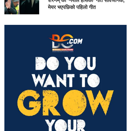
शरणम्’को ‘नेपाल हाँसेको’ गीत सार्वजनिक,
मेयर भएपछिको पहिलो गीत