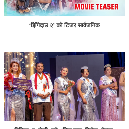
‘झिँगेदाउ २’ को टिजर सार्वजनिक