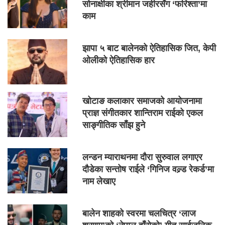
सोनाक्षीका श्रीमान जहीरसँग ‘फरिश्ता’मा
काम
झापा ५ बाट बालेनको ऐतिहासिक जित, केपी
ओलीको ऐतिहासिक हार
खोटाङ कलाकार समाजको आयोजनामा
प्राज्ञ संगीतकार शान्तिराम राईको एकल
साङ्गीतिक साँझ हुने
लन्डन म्याराथनमा दौरा सुरुवाल लगाएर
दौडेका सन्तोष राईले ‘गिनिज वल्र्ड रेकर्ड’मा
नाम लेखाए
बालेन शाहको स्वरमा चलचित्र ‘लाज