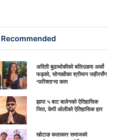
Recommended
अदिती बुढाथोकीको बलिउडमा अर्को
फड्को, सोनाक्षीका श्रीमान जहीरसँग
‘फरिश्ता’मा काम
झापा ५ बाट बालेनको ऐतिहासिक
जित, केपी ओलीको ऐतिहासिक हार
खोटाङ कलाकार समाजको