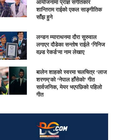
आयोजनामा प्राज्ञ संगीतकार
शान्तिराम राईको एकल साङ्गीतिक
साँझ हुने
लन्डन म्याराथनमा दौरा सुरुवाल
लगाएर दौडेका सन्तोष राईले ‘गिनिज
वल्र्ड रेकर्ड’मा नाम लेखाए
बालेन शाहको स्वरमा चलचित्र ‘लाज
शरणम्’को ‘नेपाल हाँसेको’ गीत
सार्वजनिक, मेयर भएपछिको पहिलो
गीत