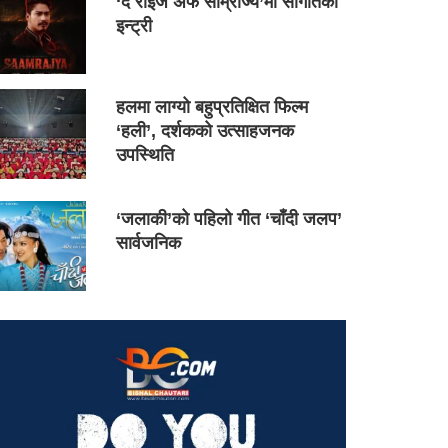
‘द राइज अफ साम्राज्य’मा सौगातको
इन्ट्री
हलमा लाग्यो बहुप्रतिक्षित फिल्म
‘हली’, दर्शकको उत्साहजनक
उपस्थिति
‘जलाकी’को पहिलो गीत ‘चाँदी जलप’
सार्वजनिक