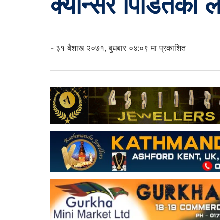
क्यान्सर पिडितका ल
- ३१ बैशाख २०७१, बुधबार ०४:०९ मा प्रकाशित