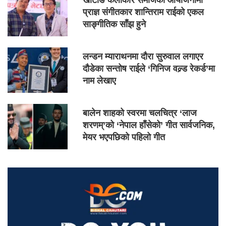
खोटाङ कलाकार समाजको आयोजनामा
प्राज्ञ संगीतकार शान्तिराम राईको एकल
साङ्गीतिक साँझ हुने
लन्डन म्याराथनमा दौरा सुरुवाल लगाएर
दौडेका सन्तोष राईले ‘गिनिज वल्र्ड रेकर्ड’मा
नाम लेखाए
बालेन शाहको स्वरमा चलचित्र ‘लाज
शरणम्’को ‘नेपाल हाँसेको’ गीत सार्वजनिक,
मेयर भएपछिको पहिलो गीत