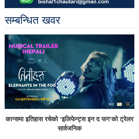
सम्बन्धित खवर
कान्समा इतिहास रचेको ‘इलिफेन्ट्स इन द फग’को ट्रेलर
सार्वजनिक