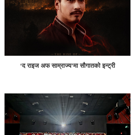
‘द राइज अफ साम्राज्य’मा सौगातको इन्ट्री