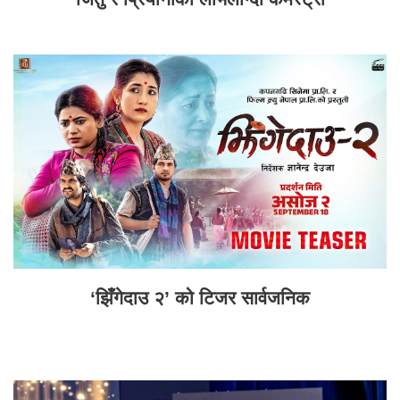
‘झिँगेदाउ २’ को टिजर सार्वजनिक