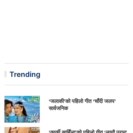
Trending
‘जलाकी’को पहिलो गीत ‘चाँदी जलप’
सार्वजनिक
‘कार्की साहिँला’को पहिलो गीत ‘लग्यौ परान’