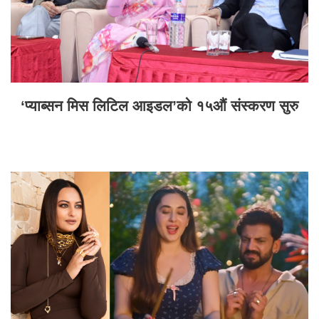
‘प्याब्सन मिस लिटिल आइडल’को १५औं संस्करण सुरु