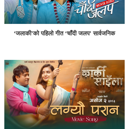
‘जलाकी’को पहिलो गीत ‘चाँदी जलप’ सार्वजनिक