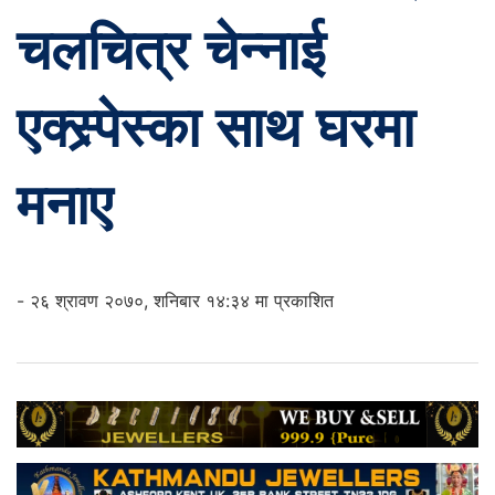
चलचित्र चेन्नाई
एक्स्र्पेस्का साथ घरमा
मनाए
- २६ श्रावण २०७०, शनिबार १४:३४ मा प्रकाशित