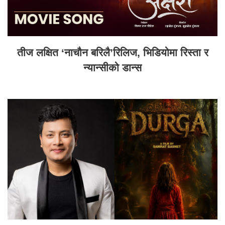
तीज लक्षित ‘नाचौन बरिलै’रिलिज, भिडियोमा रिस्ता र
न्यान्सीको डान्स