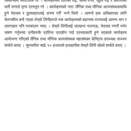
सिक्वेन्समा क्याटवाक गरे । कार्यक्रममा दिपिका राई, सल्मा वेगम, खुशी राई र अवन्तिका
घर्ती मगरले नृत्य प्रस्तुत गरे । कार्यक्रमको नारा ‘लैंगिक तथा यौनिक अल्पसंख्यकमाथि
हुने भेदभाव र दुव्र्यवहारलाई अन्त्य गरौं’ भन्ने थियो । आफ्नो हक अधिकारका लागि
चेतनशील बन्दै गएका तेस्रो लिंगीहरुले यस कार्यक्रमको बहानामा राज्यलाई आफ्ना माग र
धारणाहरु पनि पस्काउन भ्याए । तेस्रो लिंगीलाई लाञ्छना नलगाऊ, भेदभाव नगरौं भनेर
भाषण गर्नुभन्दा उनीहरुकै प्रतिभा प्रदर्शन गर्दा प्रभावकारी हुने भएकाले कार्यक्रम
आयोजना गरिएको लैंगिक तथा यौनिक अल्पसंख्यक महासंघका केन्द्रिय उपाध्यक्ष सञ्जय
शर्माले बताए । सुनसरीमा साढे १० हजारको हाराहारीमा तेस्रो लिंगी रहेको शर्माले बताए ।