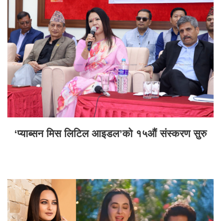
‘प्याब्सन मिस लिटिल आइडल’को १५औं संस्करण सुरु