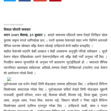
tesro-lingi-catwak
विशाल चौतारी समाचार
धरान
२०७१ बैशाख, ३१ बुधवार ।
हाम्रो समाजमा पछिल्लो समय तेस्रो लिंगीहरु रहेक
कुरामा सकृय रुपले लागिरहेका छन् । यस्तै क्रममा फेशनको शहर भनेर चिनिने धरानको
सैनिक भवनमा सोमबार साँझ फेशन सोलाई उनीहरुले बेग्लै माहौल बनाइदिए ।
माहौल फेशनकै भएपनि केही असहज र केही असामान्य अनुभूति गरिरहे दर्शकहरु । थुप्रै
फेशन शोहरु देखिसकेका धराने फेशनप्रेमीहरु त्यो साँझ केही नयाँ अनुभव गर्दै थिए ।
निलहिरा समाज सुनसरीले यो अनुभव गर्ने बातावरण जुटाईदिएको हो । समाजले सैनिक
भवनभित्र खचाखच दर्शहरुका अघिको र्‍याम्पमा तेस्रो लिंगीहरुको ट्यालेण्ट तथा फेशन
शो आयोजना गरेको थियो ।
पूर्वाञ्चलका एक दर्जन तेस्रो लिंगी मोडलहरु र्‍याम्पमा उत्रिएका थिए । उनीहरुले विभिन्न
सिक्वेन्समा क्याटवाक गरेका थिए । पुर्वाञ्चलका चचिर्त तेस्रो लिंगी मोडलहरु सुहानी
राजधामी, कुमारी परियार, वचन राई, विलासा चौधरी, विपाशा राई, लिजा सुब्बा, गुञ्जन
लामा, अनुसा लामा, रेजल विक, शवनम राई, सिम्रन चौधरी र निशा राईले विभिन्न
सिक्वेन्समा आफ्नो प्रतिभा प्रस्तुत गरेका थिए । उनीहरुले साडी, समर र गाउन