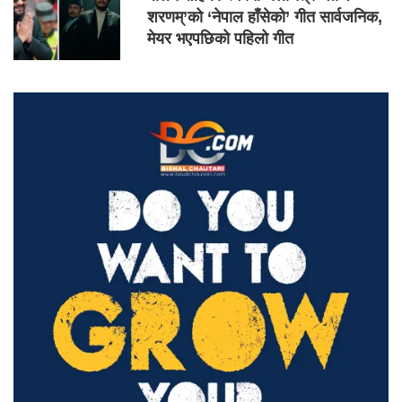
शरणम्’को ‘नेपाल हाँसेको’ गीत सार्वजनिक,
मेयर भएपछिको पहिलो गीत