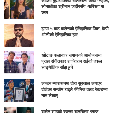
अदिती बुढाथोकीको बलिउडमा अर्को फड्को,
सोनाक्षीका श्रीमान जहीरसँग ‘फरिश्ता’मा
काम
झापा ५ बाट बालेनको ऐतिहासिक जित, केपी
ओलीको ऐतिहासिक हार
खोटाङ कलाकार समाजको आयोजनामा
प्राज्ञ संगीतकार शान्तिराम राईको एकल
साङ्गीतिक साँझ हुने
लन्डन म्याराथनमा दौरा सुरुवाल लगाएर
दौडेका सन्तोष राईले ‘गिनिज वल्र्ड रेकर्ड’मा
नाम लेखाए
बालेन शाहको स्वरमा चलचित्र ‘लाज