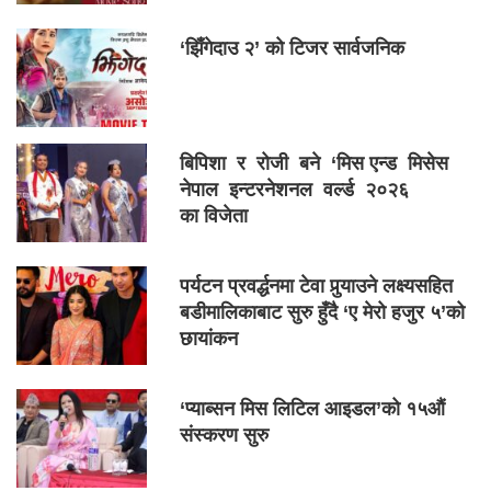
‘झिँगेदाउ २’ को टिजर सार्वजनिक
बिपिशा र रोजी बने ‘मिस एन्ड मिसेस
नेपाल इन्टरनेशनल वर्ल्ड २०२६
का विजेता
पर्यटन प्रवर्द्धनमा टेवा पुर्‍याउने लक्ष्यसहित
बडीमालिकाबाट सुरु हुँदै ‘ए मेरो हजुर ५’को
छायांकन
‘प्याब्सन मिस लिटिल आइडल’को १५औं
संस्करण सुरु