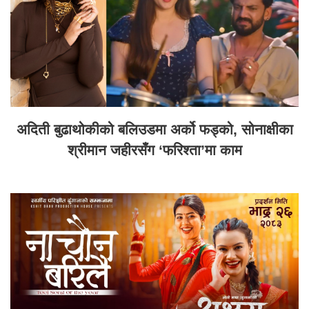
अदिती बुढाथोकीको बलिउडमा अर्को फड्को, सोनाक्षीका
श्रीमान जहीरसँग ‘फरिश्ता’मा काम