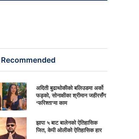
Recommended
अदिती बुढाथोकीको बलिउडमा अर्को
फड्को, सोनाक्षीका श्रीमान जहीरसँग
‘फरिश्ता’मा काम
झापा ५ बाट बालेनको ऐतिहासिक
जित, केपी ओलीको ऐतिहासिक हार