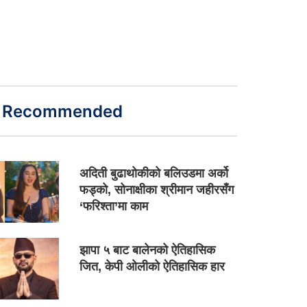
Recommended
अदिती बुढाथोकीको बलिउडमा अर्को
फड्को, सोनाक्षीका श्रीमान जहीरसँग
‘फरिश्ता’मा काम
झापा ५ बाट बालेनको ऐतिहासिक
जित, केपी ओलीको ऐतिहासिक हार