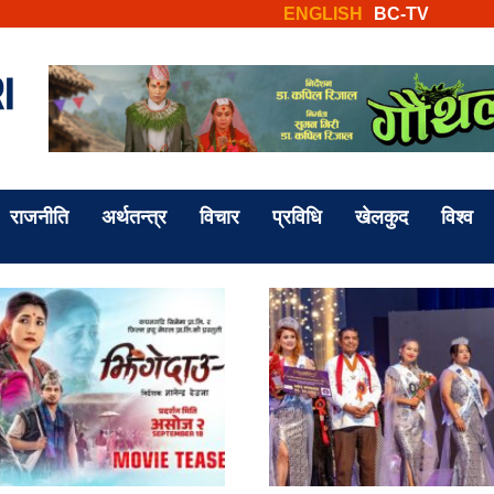
ENGLISH
BC-TV
राजनीति
अर्थतन्त्र
विचार
प्रविधि
खेलकुद
विश्व