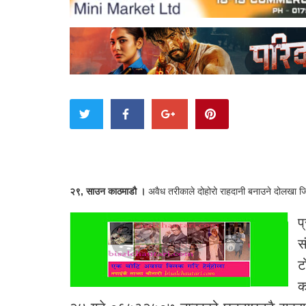
२९, साउन काठमाडौ ।
अवैध तरीकाले दोहोरो राहदानी बनाउने दोलखा जिल
प
स
ट
क