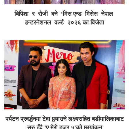
बिपिशा र रोजी बने ‘मिस एन्ड मिसेस नेपाल
इन्टरनेशनल वर्ल्ड २०२६ का विजेता
पर्यटन प्रवर्द्धनमा टेवा पुर्‍याउने लक्ष्यसहित बडीमालिकाबाट
सुरु हुँदै ‘ए मेरो हजुर ५’को छायांकन