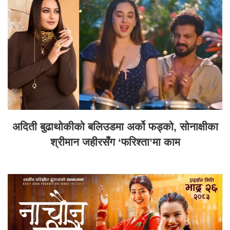
अदिती बुढाथोकीको बलिउडमा अर्को फड्को, सोनाक्षीका
श्रीमान जहीरसँग ‘फरिश्ता’मा काम