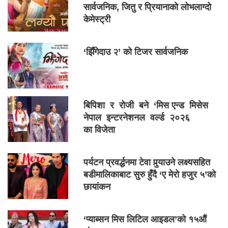
सार्वजनिक, जितु र प्रियानाको लोभलाग्दो
केमेस्ट्री
‘झिँगेदाउ २’ को टिजर सार्वजनिक
बिपिशा र रोजी बने ‘मिस एन्ड मिसेस
नेपाल इन्टरनेशनल वर्ल्ड २०२६
का विजेता
पर्यटन प्रवर्द्धनमा टेवा पुर्‍याउने लक्ष्यसहित
बडीमालिकाबाट सुरु हुँदै ‘ए मेरो हजुर ५’को
छायांकन
‘प्याब्सन मिस लिटिल आइडल’को १५औं