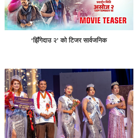
‘झिँगेदाउ २’ को टिजर सार्वजनिक