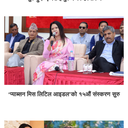
‘प्याब्सन मिस लिटिल आइडल’को १५औं संस्करण सुरु