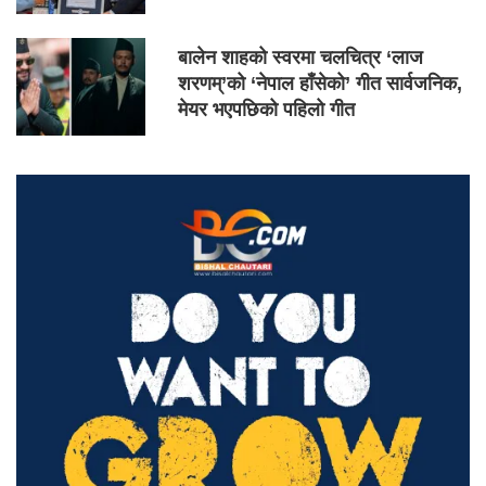
बालेन शाहको स्वरमा चलचित्र ‘लाज
शरणम्’को ‘नेपाल हाँसेको’ गीत सार्वजनिक,
मेयर भएपछिको पहिलो गीत