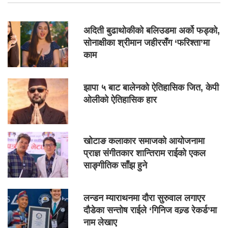
अदिती बुढाथोकीको बलिउडमा अर्को फड्को,
सोनाक्षीका श्रीमान जहीरसँग ‘फरिश्ता’मा
काम
झापा ५ बाट बालेनको ऐतिहासिक जित, केपी
ओलीको ऐतिहासिक हार
खोटाङ कलाकार समाजको आयोजनामा
प्राज्ञ संगीतकार शान्तिराम राईको एकल
साङ्गीतिक साँझ हुने
लन्डन म्याराथनमा दौरा सुरुवाल लगाएर
दौडेका सन्तोष राईले ‘गिनिज वल्र्ड रेकर्ड’मा
नाम लेखाए