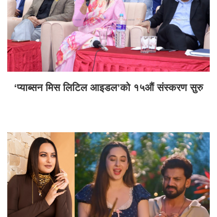
‘प्याब्सन मिस लिटिल आइडल’को १५औं संस्करण सुरु