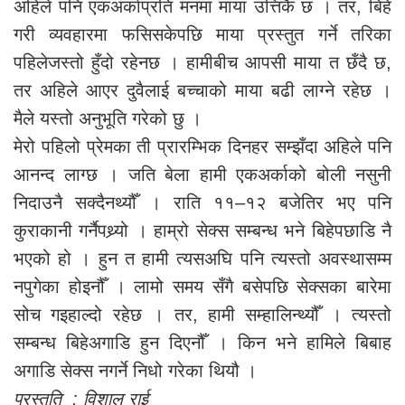
अहिले पनि एकअर्काप्रति मनमा माया उत्तिकै छ । तर, बिहे
गरी व्यवहारमा फसिसकेपछि माया प्रस्तुत गर्ने तरिका
पहिलेजस्तो हुँदो रहेनछ । हामीबीच आपसी माया त छँदै छ,
तर अहिले आएर दुवैलाई बच्चाको माया बढी लाग्ने रहेछ ।
मैले यस्तो अनुभूति गरेको छु ।
मेरो पहिलो प्रेमका ती प्रारम्भिक दिनहर सम्झँदा अहिले पनि
आनन्द लाग्छ । जति बेला हामी एकअर्काको बोली नसुनी
निदाउनै सक्दैनथ्यौँ । राति ११–१२ बजेतिर भए पनि
कुराकानी गर्नैपथ्र्यो । हाम्रो सेक्स सम्बन्ध भने बिहेपछाडि नै
भएको हो । हुन त हामी त्यसअघि पनि त्यस्तो अवस्थासम्म
नपुगेका होइनौँ । लामो समय सँगै बसेपछि सेक्सका बारेमा
सोच गइहाल्दो रहेछ । तर, हामी सम्हालिन्थ्यौँ । त्यस्तो
सम्बन्ध बिहेअगाडि हुन दिएनौँ । किन भने हामिले बिबाह
अगाडि सेक्स नगर्ने निधो गरेका थियौ ।
प्रस्तुति : विशाल राई