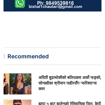
Recommended
अदिती बुढाथोकीको बलिउडमा अर्को फड्को,
सोनाक्षीका श्रीमान जहीरसँग ‘फरिश्ता’मा
काम
झापा ५ बाट बालेनको ऐतिहासिक जित, केपी