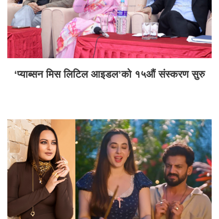
‘प्याब्सन मिस लिटिल आइडल’को १५औं संस्करण सुरु