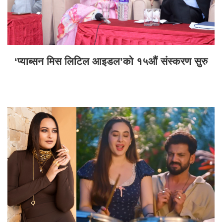
‘प्याब्सन मिस लिटिल आइडल’को १५औं संस्करण सुरु