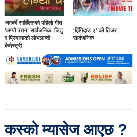
‘कार्की साहिँला’को पहिलो गीत
‘लग्यौ परान’ सार्वजनिक, जितु
‘झिँगेदाउ २’ को टिजर
र प्रियानाको लोभलाग्दो
सार्वजनिक
केमेस्ट्री
कस्को म्यासेज आएछ ?