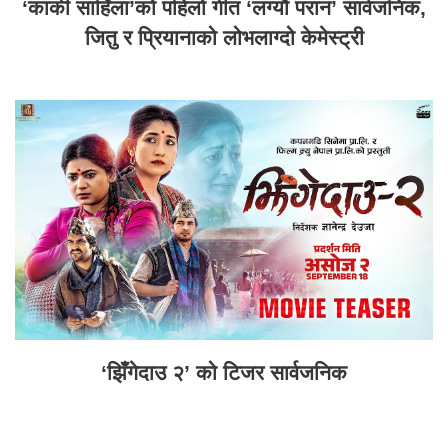
‘कार्की साहिँला’को पहिलो गीत ‘लग्यौ परान’ सार्वजनिक,
जितु र प्रियानाको लोभलाग्दो केमेस्ट्री
‘झिँगेदाउ २’ को टिजर सार्वजनिक