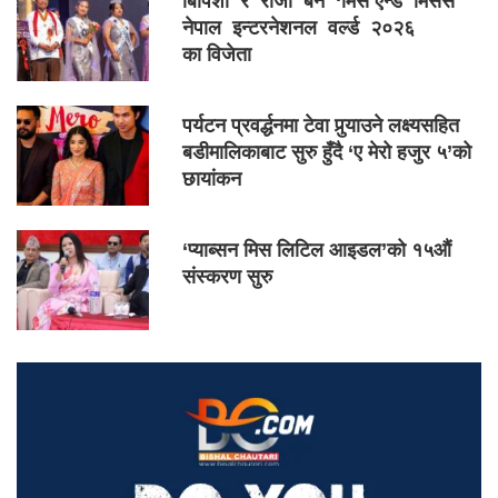
बिपिशा र रोजी बने ‘मिस एन्ड मिसेस
नेपाल इन्टरनेशनल वर्ल्ड २०२६
का विजेता
पर्यटन प्रवर्द्धनमा टेवा पुर्‍याउने लक्ष्यसहित
बडीमालिकाबाट सुरु हुँदै ‘ए मेरो हजुर ५’को
छायांकन
‘प्याब्सन मिस लिटिल आइडल’को १५औं
संस्करण सुरु