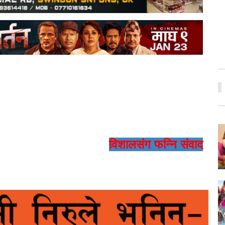
विशालसंग फन्नि संवाद