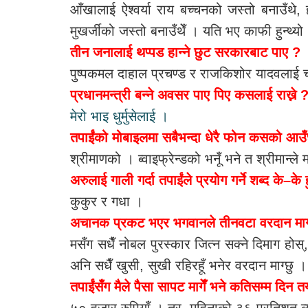
आँखालाई ऐश्वर्या राय बच्चनको जस्तो बनाउँथ
मुखर्जीको जस्तो बनाउँथेँ । यति भए काफी हुन्थ्यो
तीन जनालाई थप्पड हान्ने छुट सरकारबाट पाए ?
पुष्पकमल दाहाल प्रचण्ड र राजकिशोर यादवलाई चाह
प्रधानमन्त्री बन्ने अवसर पाए पिए कसलाई राख्ने 
मेरो भाइ धुर्मुसेलाई ।
तपाईंको मोबाइलमा सबैभन्दा धेरै फोन कसको आउ
श्रीमाणको । ब्वाइफ्रेन्डको भनूँ भने त श्रीमान्ले 
अरुलाई गाली गर्दा तपाईंले प्रयोग गर्ने शब्द के–के 
कुकुर र गधा ।
अचानक प्रकट भएर भगवानले तीनवटा वरदान माग भन
मसँग सधैँ नोबल पुरस्कार जित्न सक्ने दिमाग होस
अनि सधैँ खुसी, सुखी रहिरहूँ भनेर वरदान माग्छु ।
तपाईंसँग मैले पैसा सापट मागेँ भने कतिसम्म दिन तय
५० हजार रुपियाँ । तर, महिनाको ३६ प्रतिशत ब्