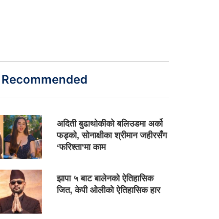
Recommended
अदिती बुढाथोकीको बलिउडमा अर्को
फड्को, सोनाक्षीका श्रीमान जहीरसँग
‘फरिश्ता’मा काम
झापा ५ बाट बालेनको ऐतिहासिक
जित, केपी ओलीको ऐतिहासिक हार