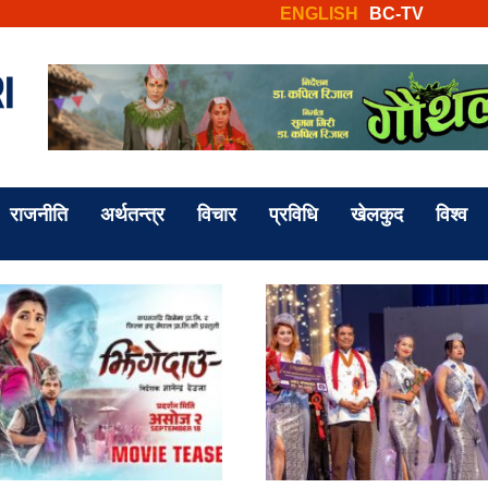
ENGLISH
BC-TV
राजनीति
अर्थतन्त्र
विचार
प्रविधि
खेलकुद
विश्व