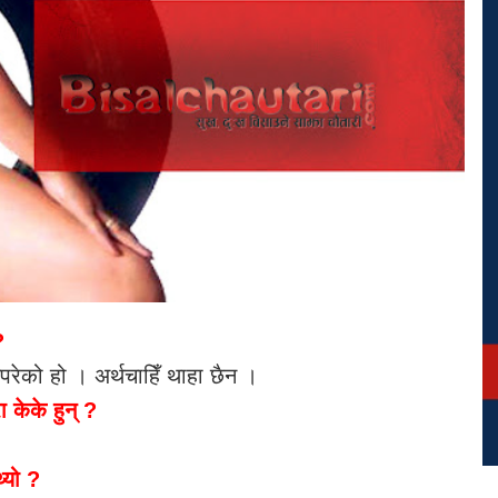
 ?
ेको हो । अर्थचाहिँ थाहा छैन ।
 केके हुन् ?
थ्यो ?