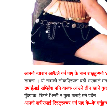
आफ्नो न्वारान आफैले गर्न पाए के नाम राख्नुहुन्थ्यो
डायना । यो नामको लोकप्रियता बढी भएकाले मनपर
तपाईंलाई सम्झिँदा पनि वाक्क आउने तीन खाने कुरा
गुँदपाक, चिप्ले भिन्डी र मुला मलाई मनै पर्दैन ।
आफ्नो शरीरलाई रिस्ट्रक्चर गर्न पाए के–के गर्नुहुन्