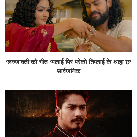
‘लज्जावती’को गीत ‘मलाई पिर परेको तिम्लाई के थाहा छ’
सार्वजनिक