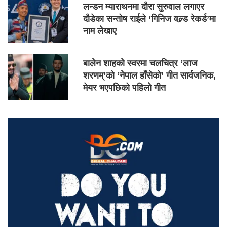
लन्डन म्याराथनमा दौरा सुरुवाल लगाएर
दौडेका सन्तोष राईले ‘गिनिज वल्र्ड रेकर्ड’मा
नाम लेखाए
बालेन शाहको स्वरमा चलचित्र ‘लाज
शरणम्’को ‘नेपाल हाँसेको’ गीत सार्वजनिक,
मेयर भएपछिको पहिलो गीत