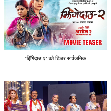
‘झिँगेदाउ २’ को टिजर सार्वजनिक