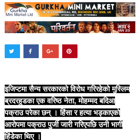
इजिप्टमा सैन्य सरकारको विरोध गरिरहेको मुस्लिम
ब्रदरहुडका एक वरिष्ठ नेता, मोहम्मद बदिआ
पक्राउ परेका छन् । हिंसा र हत्या भड्काएको
आरोपमा पक्राउ पुर्जी जारी गरिएपछि उनी भागी
हिंडेका थिए ।