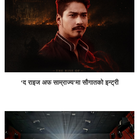
‘द राइज अफ साम्राज्य’मा सौगातको इन्ट्री