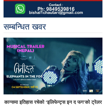
सम्बन्धित खवर
कान्समा इतिहास रचेको ‘इलिफेन्ट्स इन द फग’को ट्रेलर