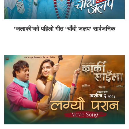
‘जलाकी’को पहिलो गीत ‘चाँदी जलप’ सार्वजनिक