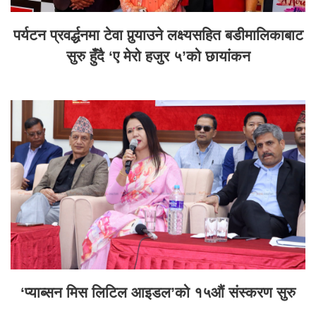
पर्यटन प्रवर्द्धनमा टेवा पुर्‍याउने लक्ष्यसहित बडीमालिकाबाट
सुरु हुँदै ‘ए मेरो हजुर ५’को छायांकन
‘प्याब्सन मिस लिटिल आइडल’को १५औं संस्करण सुरु