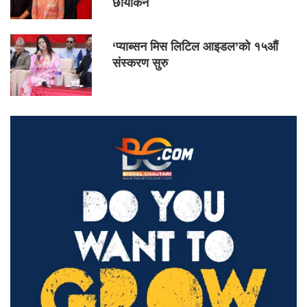
छायांकन
‘प्याब्सन मिस लिटिल आइडल’को १५औं
संस्करण सुरु