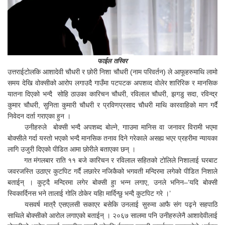
फाईल तस्विर
उत्तराईटोलकि आशादेवी चौधरी र छोरी निशा चौधरी (नाम परिवर्तन) ले आफूहरुमाथि लामो
समय देखि वोक्सीको आरोप लगाउदै गाउँमा पटपटक अपशव्द वोलेर शारिरिक र मानसिक
यातना दिएको भन्दै सोहि ठाउका कारिचन चौधरी, रविलाल चौधरी, झगडु सदा, रविन्द्र
कुमार चौधरी, सुनिता कुमारी चौधरी र प्रविणप्रसाद चौधरी माथि कारवाहिको माग गर्दै
निवेदन दर्ता गराएका हुन ।
उनीहरुले बोक्सी भन्दै अपशब्द बोल्ने, गााउमा मानिस वा जनावर विरामी भएमा
बोक्सीले गर्दा यस्तो भएको भन्दै मानसिक तनाव दिने गरेकाले असह्य भएर प्रहरीमा न्यायका
लागि उजुरी दिएको पीडित आमा छोरीले बताएका छन् ।
गत मंगलबार राति ११ बजे कारिचन र रविलाल सहितको टोलिले निशालाई घरबाट
जवरजस्ति उठाएर कुटपिट गर्दै लछारेर नजिकैको भगवती मन्दिरमा लगेको पीडित निशाले
बताईन् । कुट्दै मन्दिरमा लगेर बोक्सी हुा भन्न लगाए, उनले भनिन–‘यदि बोक्सी
स्विकार्दिनस भने तालाई गोलि ठोकेर यहिा मार्दिन्छु भन्दै कुटपिट गरे ।’
यसवर्ष मात्रै एसएलसी सकाएर बसेकि उनलाई सुरुमा आफै संग पढ्ने सहपाठि
साथिले बोक्सीको आरोल लगाएको बताईन् । २०६७ सालमा पनि उनीहरुलेनै आशादेवीलाई