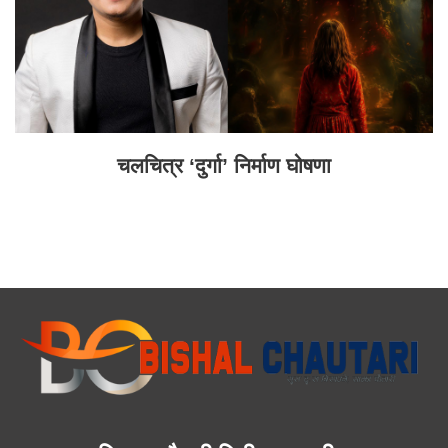
चलचित्र ‘दुर्गा’ निर्माण घोषणा