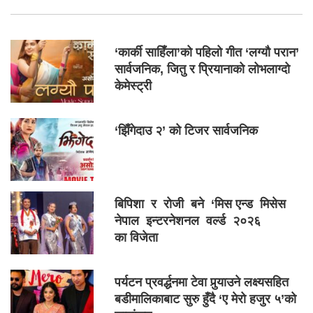
‘कार्की साहिँला’को पहिलो गीत ‘लग्यौ परान’
सार्वजनिक, जितु र प्रियानाको लोभलाग्दो
केमेस्ट्री
‘झिँगेदाउ २’ को टिजर सार्वजनिक
बिपिशा र रोजी बने ‘मिस एन्ड मिसेस
नेपाल इन्टरनेशनल वर्ल्ड २०२६
का विजेता
पर्यटन प्रवर्द्धनमा टेवा पुर्‍याउने लक्ष्यसहित
बडीमालिकाबाट सुरु हुँदै ‘ए मेरो हजुर ५’को