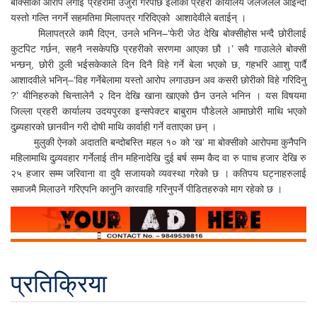
बोक्सीको आरोप लगाई प्रहरीमा उजुरी गरेपछि ईलाका प्रहरी कार्यालय जलजलेले आईन्दा
यस्तो गल्ति नगर्ने सहमतिमा मिलापत्र गरिदिएको आशादेवीले बताईन् ।
मिलापत्रले कामै दिएन, उनले भनिन–‘फेरी जेठ देखि बोक्सीहोस भन्दै छोरीलाई
कुटपिट गर्छन, सहनै नसकेपछि प्रहरीको सरणमा आएका छौ ।’ सवै गाउालेले बोक्सी
भन्छन्, छोरी ठुली भईसकेकाले दिन दिनै विहे गर्ने बेला भएको छ, गहभरि आाशु पार्दै
आशादवीले भनिन्–‘विह गर्नेबेलामा यस्तो आरोप लगाउछन अव कसरी छोरीको विहे गरिदिनु
?’ यीनिहरुको चिन्तालेनै २ दिन देखि खाना खाएको छैन उनले भनिन । यस विषयमा
जिल्ला प्रहरी कार्यालय उदयपुरका इन्सपेक्टर बाबुराम पौडेलले आमाछोरी माथि भएको
दुब्र्यहारको छानवीन गरी दोषी माथि कार्वाही गर्ने वताएका छन् ।
मुलुकी ऐनको अदातति बन्दोबस्ति महल १० को ‘ख’ मा बोक्सीको आरोपमा कुनैपनि
महिलामाथि दुव्र्यवहार गर्नेलाई तीन महिनादेखि दुई बर्ष सम्म कैद वा रु पााच हजार देखि रु
२५ हजार सम्म जरिवाना वा दुवै सजायको व्यवस्था गरेको छ । कतिपय घट्नाहरुलाई
समाजमै मिलाउने गरिएपनि कानुनि कारवाहि गरिनुपर्ने पीडितहरुको माग रहेको छ ।
प्रतिक्रिया