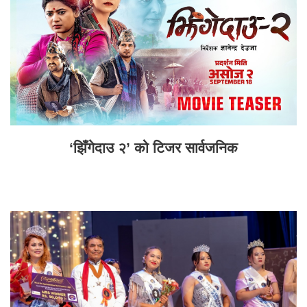
‘झिँगेदाउ २’ को टिजर सार्वजनिक