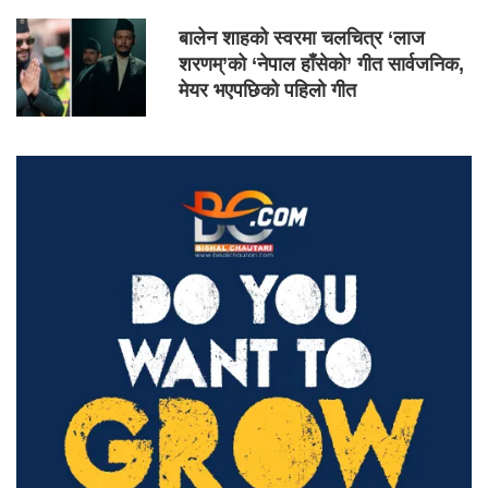
बालेन शाहको स्वरमा चलचित्र ‘लाज
शरणम्’को ‘नेपाल हाँसेको’ गीत सार्वजनिक,
मेयर भएपछिको पहिलो गीत