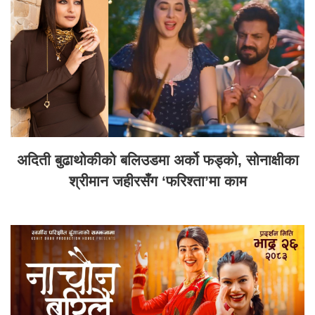
अदिती बुढाथोकीको बलिउडमा अर्को फड्को, सोनाक्षीका
श्रीमान जहीरसँग ‘फरिश्ता’मा काम