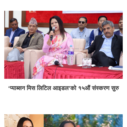
‘प्याब्सन मिस लिटिल आइडल’को १५औं संस्करण सुरु