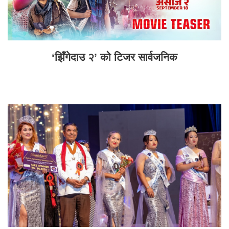
‘झिँगेदाउ २’ को टिजर सार्वजनिक