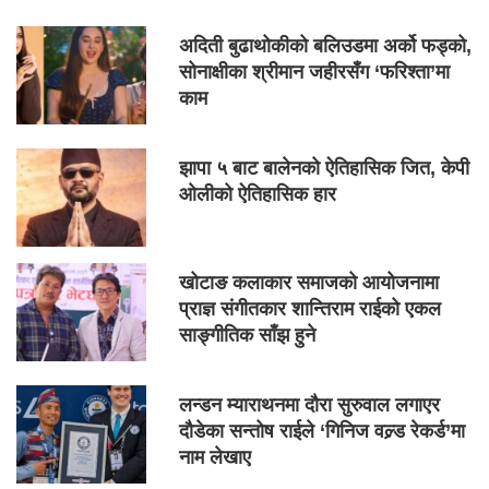
अदिती बुढाथोकीको बलिउडमा अर्को फड्को,
सोनाक्षीका श्रीमान जहीरसँग ‘फरिश्ता’मा
काम
झापा ५ बाट बालेनको ऐतिहासिक जित, केपी
ओलीको ऐतिहासिक हार
खोटाङ कलाकार समाजको आयोजनामा
प्राज्ञ संगीतकार शान्तिराम राईको एकल
साङ्गीतिक साँझ हुने
लन्डन म्याराथनमा दौरा सुरुवाल लगाएर
दौडेका सन्तोष राईले ‘गिनिज वल्र्ड रेकर्ड’मा
नाम लेखाए