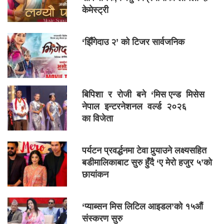
केमेस्ट्री
‘झिँगेदाउ २’ को टिजर सार्वजनिक
बिपिशा र रोजी बने ‘मिस एन्ड मिसेस
नेपाल इन्टरनेशनल वर्ल्ड २०२६
का विजेता
पर्यटन प्रवर्द्धनमा टेवा पुर्‍याउने लक्ष्यसहित
बडीमालिकाबाट सुरु हुँदै ‘ए मेरो हजुर ५’को
छायांकन
‘प्याब्सन मिस लिटिल आइडल’को १५औं
संस्करण सुरु