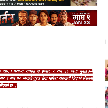
 साउन मसान्त सम्ममा ७ हजार ५ सय १६ जना युवाहरुले
 १ सय २० जनाले दु्रत सेवा मार्फत राहदानी लिएको जिल्ला
गरिएको छ ।