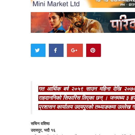
गत आर्थिक बर्ष २०५९ साउन महिना देखि २०७०
राहदाननिको सिफारिस लिएका छन् । जनमध्य ३ हजार
प्रशासन कार्यालय उदयपुरको तथ्याङकमा उल्लेख 
सचिन वशिष्ठ
उदयपुर, भदौ १६