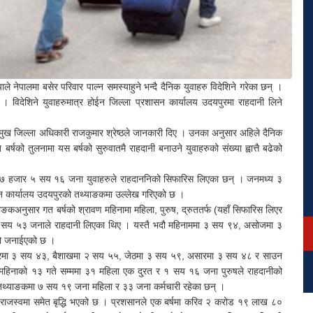
 नेपालमा बसेर परिवार पाल्न समस्याहुने भन्दै दैनिक युवाहरु विदेशिने गरेका छन् ।
 । विदेशिने युवाहरुमात्र होईन जिल्ला प्रशासन कार्यालय उदयपुरमा राहदानी लिने
्रमुख जिल्ला अधिकारी राजकुमार श्रेष्ठले जानकारी दिए । उनका अनुसार अहिले दैनिक
षको तुलनामा यस बर्षको सुरुवातमै राहदानी बनाउने युवाहरुको संख्या ह्वात्तै बढेको
 ७ हजार ५ सय १६ जना युवाहरुले राहदाननिको सिफारिस लिएका छन् । जनमध्य ३
ासन कार्यालय उदयपुरको तथ्याङकमा उल्लेख गरिएको छ ।
ाङकअनुसार गत बर्षको श्रावण महिनामा महिला, पुरुष, द्रुततर्फ (यहाँ सिफारिस लिएर
ि ३ सय ५३ जनाले राहदानी लिएका थिए । यस्तै भदौ महिनाममा ३ सय ९४, असोजमा ३
को जनाईएको छ ।
त्रमा ३ सय ४३, बैशाखमा २ सय ५५, जेठमा ३ सय ५९, असारमा ३ सय ४८ र साउन
हिनाको १३ गते सम्ममा ३१ महिला एक दु्रत र १ सय १६ जना पुरुषले राहदानीको
ो तथ्याङकमा ७ सय १९ जना महिला र ३३ जना कर्मचारी रहेका छन् ।
रको राजस्वमा समेत बृद्धि भएको छ । प्रशसानले एक बर्षमा करिव २ करोड १९ लाख ८०