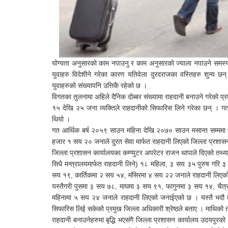
योग्यता अनुसारको काम नपाउनु र काम अनुसारको ज्याला नपाउने समस्याले
युवाहरु विदेशीने गरेका कारण यतिवेला दुरदराजका वस्तिहरु शुन्य छन्
युवाहरुको संख्यापनि उत्तिकै रहेको छ ।
विगतका तुलनामा अहिले दैनिक दोब्बर संख्यामा राहदानी बनाउने गरेको प
१५ देखि २५ जना व्यक्तिले राहदानीको सिफारिस लिने गरेका छन् । गत बर्
थियो ।
गत आर्थिक बर्ष २०५९ साउन महिना देखि २०७० साउन मसान्त सम्ममा
हजार १ सय २० जनाले दु्रत सेवा मार्फत राहदानी लिएको जिल्ला प्रश
जिल्ला प्रशासन कार्यालयका कम्प्युटर अपरेटर राजन थापाले दिएको तथ्य
सिधै मन्त्रालयमार्फत राहदानी लिने) १८ महिला, ३ सय ३५ पुरुष गर
सय १९, कार्तिकमा २ सय ५४, मंसिरमा ४ सय २२ जनाले राहदानी लिए
यस्तैगरी पुसमा ३ सय ७८, माघमा ३ सय ९१, फागुनमा ३ सय १४, चै
महिनामा ५ सय २४ जनाले राहदानी लिएको जनाईएको छ । यस्तै भदौ म
सिफारिस लिई सकेको प्रमुख जिल्ला अधिकारी श्रेष्ठले बताए । माथिक
राहदानी बनाउनेहरुमा बृद्धि भएसंगै जिल्ला प्रशासन कार्यालय उदयपु