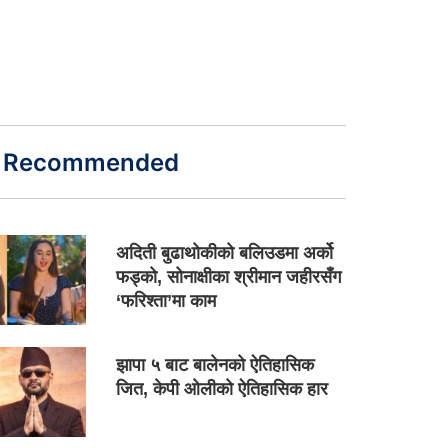
Recommended
अदिती बुढाथोकीको बलिउडमा अर्को
फड्को, सोनाक्षीका श्रीमान जहीरसँग
‘फरिश्ता’मा काम
झापा ५ बाट बालेनको ऐतिहासिक
जित, केपी ओलीको ऐतिहासिक हार