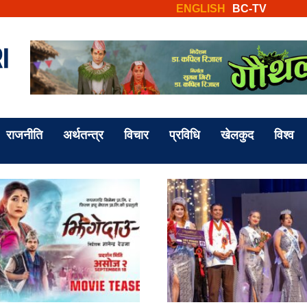
ENGLISH
BC-TV
राजनीति
अर्थतन्त्र
विचार
प्रविधि
खेलकुद
विश्व