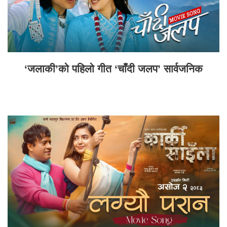
‘जलाकी’को पहिलो गीत ‘चाँदी जलप’ सार्वजनिक