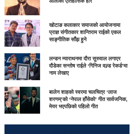
ओलीको ऐतिहासिक हार
खोटाङ कलाकार समाजको आयोजनामा
प्राज्ञ संगीतकार शान्तिराम राईको एकल
साङ्गीतिक साँझ हुने
लन्डन म्याराथनमा दौरा सुरुवाल लगाएर
दौडेका सन्तोष राईले ‘गिनिज वल्र्ड रेकर्ड’मा
नाम लेखाए
बालेन शाहको स्वरमा चलचित्र ‘लाज
शरणम्’को ‘नेपाल हाँसेको’ गीत सार्वजनिक,
मेयर भएपछिको पहिलो गीत