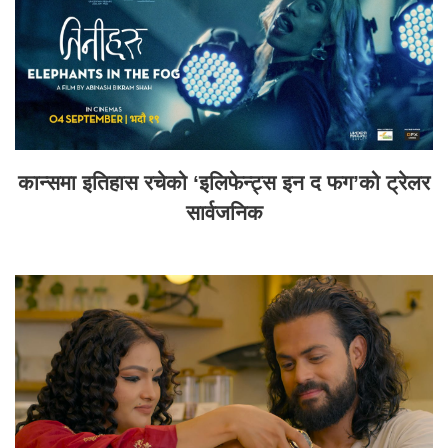
कान्समा इतिहास रचेको ‘इलिफेन्ट्स इन द फग’को ट्रेलर
सार्वजनिक