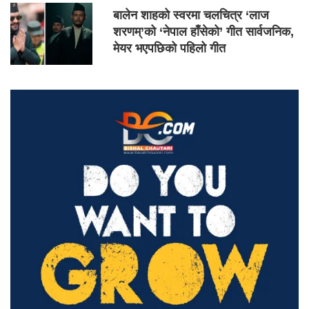
बालेन शाहको स्वरमा चलचित्र ‘लाज
शरणम्’को ‘नेपाल हाँसेको’ गीत सार्वजनिक,
मेयर भएपछिको पहिलो गीत