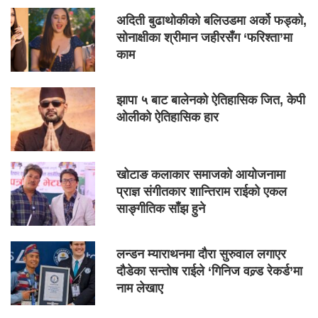
अदिती बुढाथोकीको बलिउडमा अर्को फड्को,
सोनाक्षीका श्रीमान जहीरसँग ‘फरिश्ता’मा
काम
झापा ५ बाट बालेनको ऐतिहासिक जित, केपी
ओलीको ऐतिहासिक हार
खोटाङ कलाकार समाजको आयोजनामा
प्राज्ञ संगीतकार शान्तिराम राईको एकल
साङ्गीतिक साँझ हुने
लन्डन म्याराथनमा दौरा सुरुवाल लगाएर
दौडेका सन्तोष राईले ‘गिनिज वल्र्ड रेकर्ड’मा
नाम लेखाए