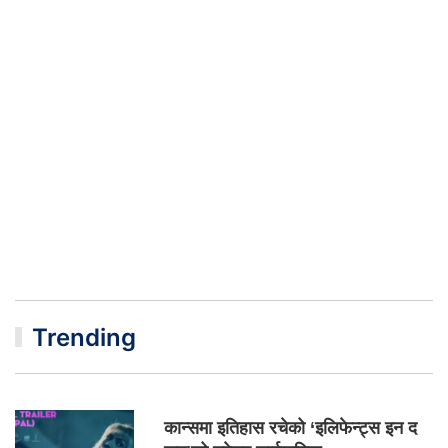
Trending
कान्समा इतिहास रचेको ‘इलिफेन्ट्स इन द