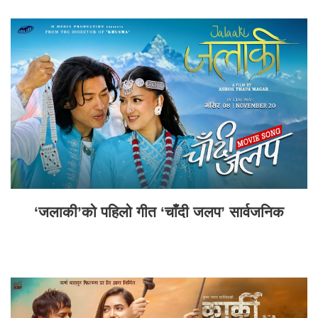
‘जलाकी’को पहिलो गीत ‘चाँदी जलप’ सार्वजनिक