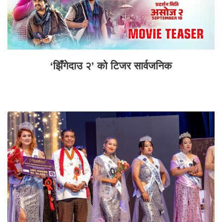
‘झिँगेदाउ २’ को टिजर सार्वजनिक