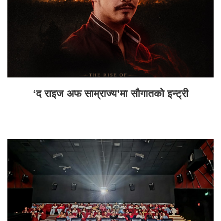
‘द राइज अफ साम्राज्य’मा सौगातको इन्ट्री