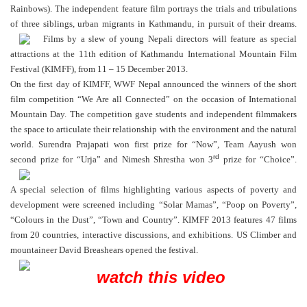
Rainbows). The independent feature film portrays the trials and tribulations
of three siblings, urban migrants in Kathmandu, in pursuit of their dreams.
Films by a slew of young Nepali directors will feature as special
attractions at the 11th edition of Kathmandu International Mountain Film
Festival (KIMFF), from 11 – 15 December 2013.
On the first day of KIMFF, WWF Nepal announced the winners of the short
film competition “We Are all Connected” on the occasion of International
Mountain Day. The competition gave students and independent filmmakers
the space to articulate their relationship with the environment and the natural
world. Surendra Prajapati won first prize for “Now”, Team Aayush won
rd
second prize for “Urja” and Nimesh Shrestha won 3
prize for “Choice”.
A special selection of films highlighting various aspects of poverty and
development were screened including “Solar Mamas”, “Poop on Poverty”,
“Colours in the Dust”, “Town and Country”. KIMFF 2013 features 47 films
from 20 countries, interactive discussions, and exhibitions. US Climber and
mountaineer David Breashears opened the festival.
watch this video