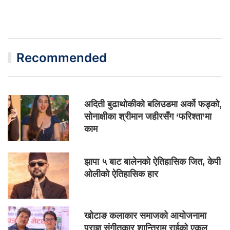
Recommended
अदिती बुढाथोकीको बलिउडमा अर्को फड्को,
सोनाक्षीका श्रीमान जहीरसँग ‘फरिश्ता’मा
काम
झापा ५ बाट बालेनको ऐतिहासिक जित, केपी
ओलीको ऐतिहासिक हार
खोटाङ कलाकार समाजको आयोजनामा
प्राज्ञ संगीतकार शान्तिराम राईको एकल