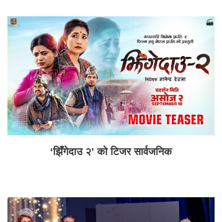
‘झिँगेदाउ २’ को टिजर सार्वजनिक