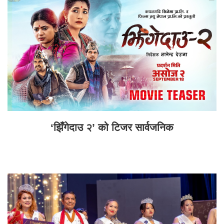
‘झिँगेदाउ २’ को टिजर सार्वजनिक