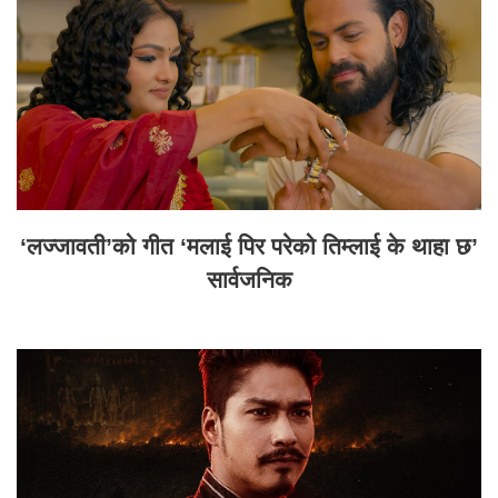
‘लज्जावती’को गीत ‘मलाई पिर परेको तिम्लाई के थाहा छ’
सार्वजनिक