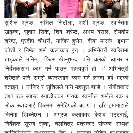
सुशिल श्रेष्ठ, सुशिल सिटौला, शशी श्रेष्ठ, स्वस्तिमा
खड्का, सुदाम सिके, शिव श्रेष्ठ, अभय बराल, रोयदीप
श्रेष्ठ, प्रदीप चौधरी, नाजिर हुसेन, दीया मास्के, इभान
जोशी र निर्मल शर्मा कलाकार हुन् । अभिनेत्री स्वस्तिमा
खड्काले भनिन् –फिल्म खेल्नुभन्दा पनि चलेको ब्यानर र
निर्देशकसाग काम गर्न पाउनु महत्वपूर्ण हो ।’ अभिनेत्री
श्रेष्ठले पनि राम्रो ब्यानरसाग काम गर्न लाग्दा हर्ष भएको
बताइन् । नाजिर र सुशिलले पनि महसुस बााडे । संगीतकार
तथा रक ब्यान्ड स्याडोजका गायक स्वप्नील शर्माले रक र
लोक स्वादलाई फिल्ममा समेटिएको बताए । हरि हुमागाइाले
सिनेमा खिच्नेछन् । अग्रज कलाकार केशव भट्टराई,
निर्देशक सुरज सुब्बा, चलचित्र पत्रकार संघका अध्यक्ष
शान्तिप्रियले शुभकामना दिए । कल्याप ठोकेर शुभसाइत