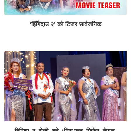
‘झिँगेदाउ २’ को टिजर सार्वजनिक
बिपिशा र रोजी बने ‘मिस एन्ड मिसेस नेपाल