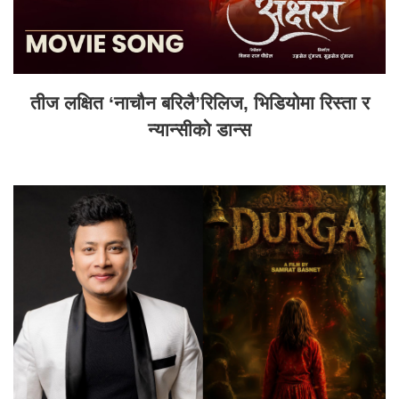
तीज लक्षित ‘नाचौन बरिलै’रिलिज, भिडियोमा रिस्ता र
न्यान्सीको डान्स