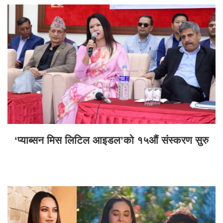
‘प्याब्सन मिस लिटिल आइडल’को १५औं संस्करण सुरु