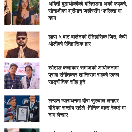
अदिती बुढाथोकीको बलिउडमा अर्को फड्को,
सोनाक्षीका श्रीमान जहीरसँग ‘फरिश्ता’मा
काम
झापा ५ बाट बालेनको ऐतिहासिक जित, केपी
ओलीको ऐतिहासिक हार
खोटाङ कलाकार समाजको आयोजनामा
प्राज्ञ संगीतकार शान्तिराम राईको एकल
साङ्गीतिक साँझ हुने
लन्डन म्याराथनमा दौरा सुरुवाल लगाएर
दौडेका सन्तोष राईले ‘गिनिज वल्र्ड रेकर्ड’मा
नाम लेखाए