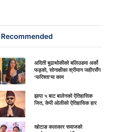
Recommended
अदिती बुढाथोकीको बलिउडमा अर्को
फड्को, सोनाक्षीका श्रीमान जहीरसँग
‘फरिश्ता’मा काम
झापा ५ बाट बालेनको ऐतिहासिक
जित, केपी ओलीको ऐतिहासिक हार
खोटाङ कलाकार समाजको