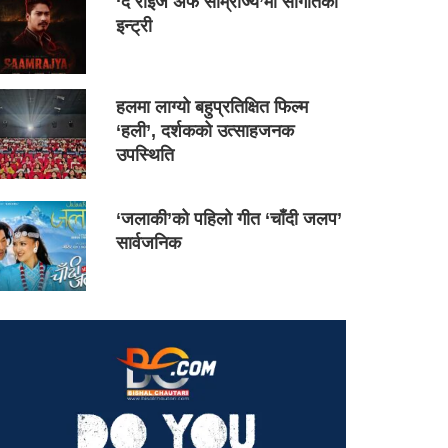
‘द राइज अफ साम्राज्य’मा सौगातको
इन्ट्री
हलमा लाग्यो बहुप्रतिक्षित फिल्म
‘हली’, दर्शकको उत्साहजनक
उपस्थिति
‘जलाकी’को पहिलो गीत ‘चाँदी जलप’
सार्वजनिक