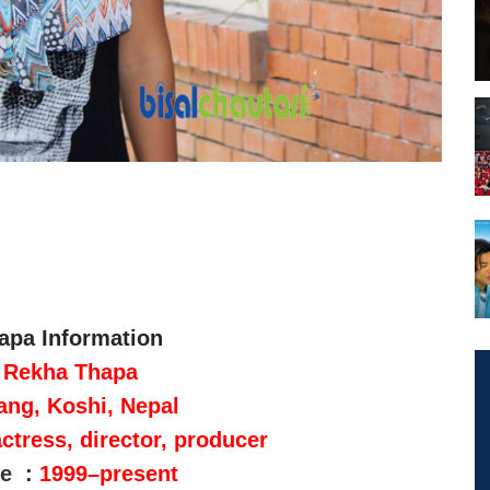
apa Information
Rekha Thapa
ng, Koshi, Nepal
ctress, director, producer
ve :
1999–present