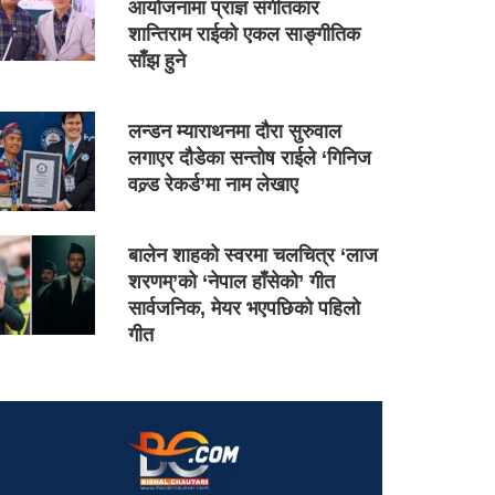
आयोजनामा प्राज्ञ संगीतकार
शान्तिराम राईको एकल साङ्गीतिक
साँझ हुने
लन्डन म्याराथनमा दौरा सुरुवाल
लगाएर दौडेका सन्तोष राईले ‘गिनिज
वल्र्ड रेकर्ड’मा नाम लेखाए
बालेन शाहको स्वरमा चलचित्र ‘लाज
शरणम्’को ‘नेपाल हाँसेको’ गीत
सार्वजनिक, मेयर भएपछिको पहिलो
गीत