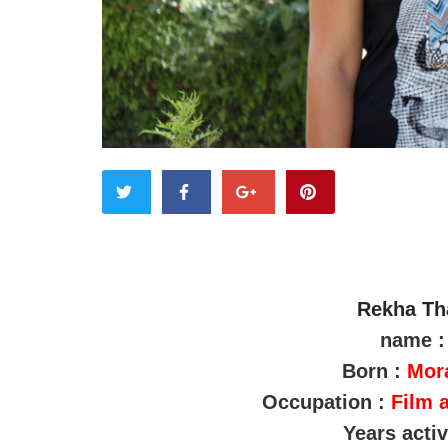
Rekha Th
name :
Born :
Mora
Occupation :
Film a
Years acti