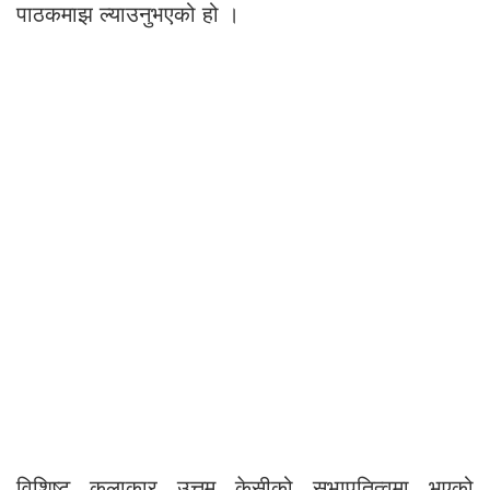
पाठकमाझ ल्याउनुभएको हो ।
विशिष्ट कलाकार उत्तम केसीको सभापतित्वमा भएको