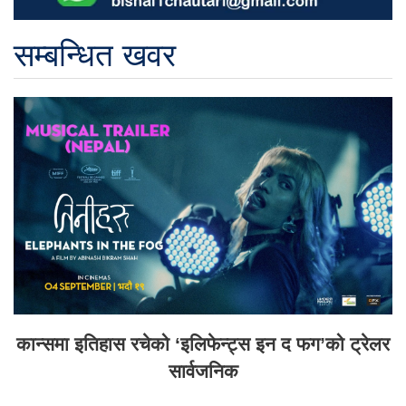
सम्बन्धित खवर
कान्समा इतिहास रचेको ‘इलिफेन्ट्स इन द फग’को ट्रेलर
सार्वजनिक