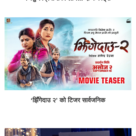
‘झिँगेदाउ २’ को टिजर सार्वजनिक