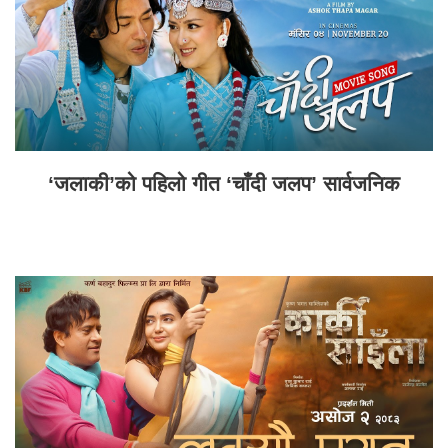
‘जलाकी’को पहिलो गीत ‘चाँदी जलप’ सार्वजनिक