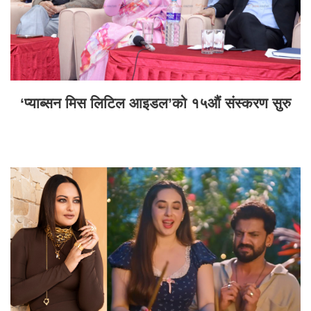
‘प्याब्सन मिस लिटिल आइडल’को १५औं संस्करण सुरु