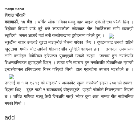
manju mahat
विशाल चौतारी
काठमाडौं, १४ चैत ।
चर्चित लोक गायिका मञ्जु महत बाइक एक्सिडेन्टमा परेकी छिन् ।
बिहीवार दिउसो साढे दुई बजे काठमाडौंको ठमेलबाट गीत रेकर्डिङका लागि मालश्री
स्टुडियो जमल आउादै गर्दा उनी गल्कोपाखामा दुर्घटनामा परेकी हुन् ।
स्कुटीमा सवार उनलाई दुइटा माइक्रोले बिचमा पारेका थिए । दुर्घटनाबाट उनको दाहिने
खुट्टामा गम्भीर चोट लागेको गीतकार शीव सुवेदीले बताएका छन् । तत्काल उपचारका
लागि मनमोहन मेमोरियल हस्पिटल पुर्‍याइएकी उनको त्यहाा उपचार हुन नसकेपछि
शिक्षणहस्पिटल पुर्‍याइएकी थिइन् । त्यहाा पनि उपचार हुन नसकेपछि टोखास्थित ग्रान्डी
इन्टरनेशनल हस्पिटलमा रिफर गरिएको थियो, हाल ग्रान्डीमा उपचार भइरहेको छ ।
उनलाई बा १ ज ९२१३ को माइक्रो र अल्फाबेट खुल्न नसकेको हाइस २०७१ले ठक्कर
दिएका थिए । दुइटै गाडी र चालकलाई सोह्रखुट्टे प्रहरी चौकीले नियन्त्रणमा लिएको
छ । चर्चित गायिका मञ्जु केही दिनअघि मात्रै ‘सोह्र दुना आठ’ नामक गीत सार्वजनिक
भएको थियो ।
add