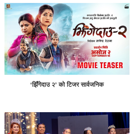
‘झिँगेदाउ २’ को टिजर सार्वजनिक