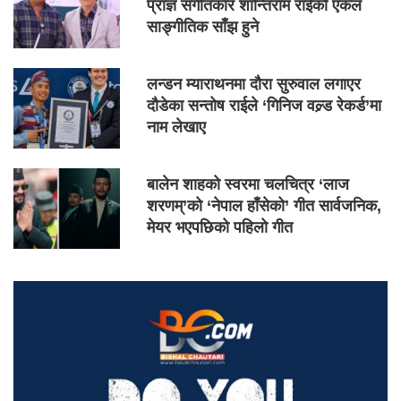
प्राज्ञ संगीतकार शान्तिराम राईको एकल
साङ्गीतिक साँझ हुने
लन्डन म्याराथनमा दौरा सुरुवाल लगाएर
दौडेका सन्तोष राईले ‘गिनिज वल्र्ड रेकर्ड’मा
नाम लेखाए
बालेन शाहको स्वरमा चलचित्र ‘लाज
शरणम्’को ‘नेपाल हाँसेको’ गीत सार्वजनिक,
मेयर भएपछिको पहिलो गीत