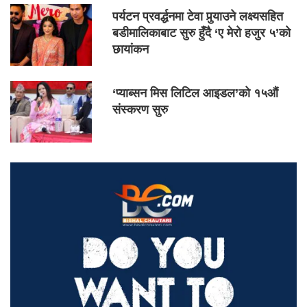
पर्यटन प्रवर्द्धनमा टेवा पुर्‍याउने लक्ष्यसहित
बडीमालिकाबाट सुरु हुँदै ‘ए मेरो हजुर ५’को
छायांकन
‘प्याब्सन मिस लिटिल आइडल’को १५औं
संस्करण सुरु