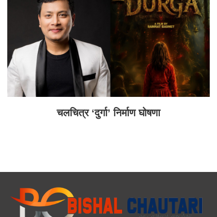
चलचित्र ‘दुर्गा’ निर्माण घोषणा