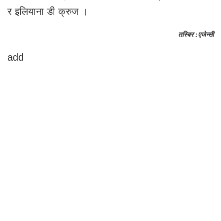
र इलियाना डी क्रुज ।
तस्बिर :एजेन्सी
add