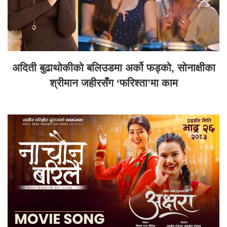
अदिती बुढाथोकीको बलिउडमा अर्को फड्को, सोनाक्षीका
श्रीमान जहीरसँग ‘फरिश्ता’मा काम