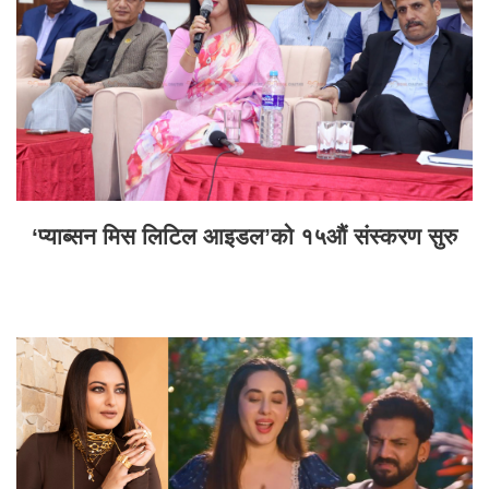
‘प्याब्सन मिस लिटिल आइडल’को १५औं संस्करण सुरु