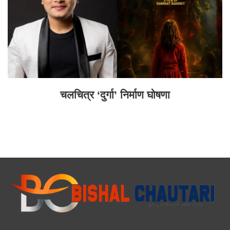
चलचित्र ‘दुर्गा’ निर्माण घोषणा