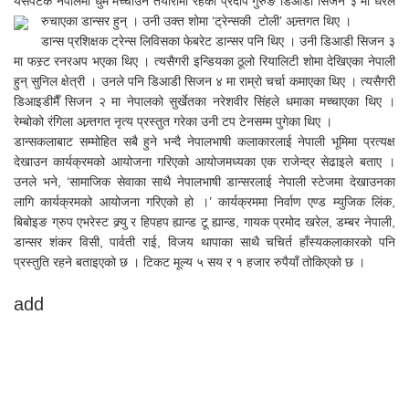
यसपटक नेपालमा धुम मच्चाउने तयारीमा रहेका प्रदीप गुरुङ डिआडी सिजन ३ मा धेरैले
रुचाएका डान्सर हुन् । उनी उक्त शोमा ‘ट्रेन्सकी टोली’ अन्र्तगत थिए ।
डान्स प्रशिक्षक ट्रेन्स लिविसका फेबरेट डान्सर पनि थिए । उनी डिआडी सिजन ३
मा फस्र्ट रनरअप भएका थिए । त्यसैगरी इन्डियका ठूलो रियालिटी शोमा देखिएका नेपाली
हुन् सुनिल क्षेत्री । उनले पनि डिआडी सिजन ४ मा राम्रो चर्चा कमाएका थिए । त्यसैगरी
डिआइडीमैँ सिजन २ मा नेपालको सुर्खेतका नरेशवीर सिंहले धमाका मच्चाएका थिए ।
रेम्बोको रंगिला अन्र्तगत नृत्य प्रस्तुत गरेका उनी टप टेनसम्म पुगेका थिए ।
डान्सकलाबाट सम्मोहित सबै हुने भन्दै नेपालभाषी कलाकारलाई नेपाली भूमिमा प्रत्यक्ष
देखाउन कार्यक्रमको आयोजना गरिएको आयोजमध्यका एक राजेन्द्र सेढाइले बताए ।
उनले भने, ‘सामाजिक सेवाका साथै नेपालभाषी डान्सरलाई नेपाली स्टेजमा देखाउनका
लागि कार्यक्रमको आयोजना गरिएको हो ।’ कार्यक्रममा निर्वाण एण्ड म्युजिक लिंक,
बिबोइङ ग्रुप एभरेस्ट क्र्यु र हिपहप ह्यान्ड टू ह्यान्ड, गायक प्रमोद खरेल, डम्बर नेपाली,
डान्सर शंकर विसी, पार्वती राई, विजय थापाका साथै चचिर्त हाँस्यकलाकारको पनि
प्रस्तुति रहने बताइएको छ । टिकट मूल्य ५ सय र १ हजार रुपैयाँ तोकिएको छ ।
add