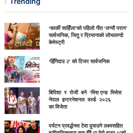
Trending
‘कार्की साहिँला’को पहिलो गीत ‘लग्यौ परान’
सार्वजनिक, जितु र प्रियानाको लोभलाग्दो
केमेस्ट्री
‘झिँगेदाउ २’ को टिजर सार्वजनिक
बिपिशा र रोजी बने ‘मिस एन्ड मिसेस
नेपाल इन्टरनेशनल वर्ल्ड २०२६
का विजेता
पर्यटन प्रवर्द्धनमा टेवा पुर्‍याउने लक्ष्यसहित
बडीमालिकाबाट सुरु हुँदै ‘ए मेरो हजुर ५’को