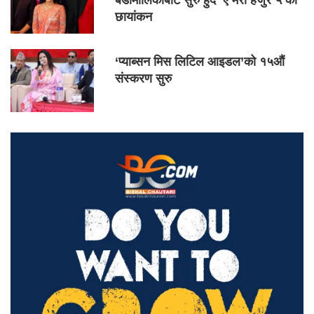
छायांकन
‘प्याब्सन मिस लिटिल आइडल’को १५औं
संस्करण सुरु