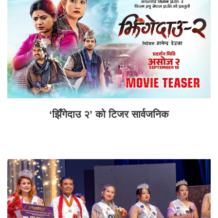
‘झिँगेदाउ २’ को टिजर सार्वजनिक