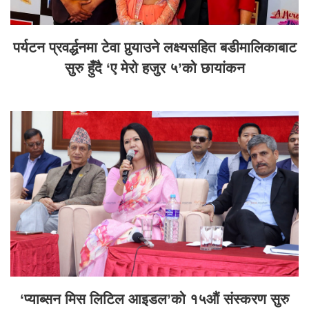
पर्यटन प्रवर्द्धनमा टेवा पुर्‍याउने लक्ष्यसहित बडीमालिकाबाट
सुरु हुँदै ‘ए मेरो हजुर ५’को छायांकन
‘प्याब्सन मिस लिटिल आइडल’को १५औं संस्करण सुरु