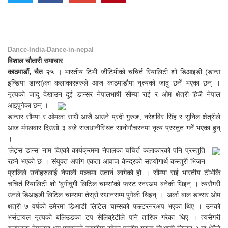
Dance-India-Dance-in-nepal
विशाल चौतारी समाचार
काठमाडौं, चैत २५ ।
भारतीय टिभी जीटिभीको चचिर्त रियालिटी शो डिआइडी (डान्स
इन्डिया डान्स)का कलाकारहरुले आज काठमाडौमा नृत्यको जादु छर्ने भएका छन् ।
नृत्यको जादु देखाउन दुई डान्सर नेपालभाषी सौम्या राई र ओम क्षेत्री हिजै नेपाल
आइपुगेका छन् ।
डान्सर सौम्या र ओमका साथै आजै आउने प्रदी गुरुङ, नरेशविर सिंह र सुनिल क्षेत्रीले
आज मंगलवार दिउसो ३ बजे राजधानीस्थित सानोगौचरनमा नृत्य प्रस्तुत गर्ने भएका हुन्
।
‘लेट्स डान्स’ नाम दिएको कार्यक्रममा नेपालका चचिर्त कलाकारको पनि प्रस्तुति
रहने भएको छ । संयुक्त अपांग एकता आवाज केन्द्रको सहयोगार्थ कस्तुरी भिजन
प्रालिले उनीहरुलाई नेपाली मञ्चमा उतार्न लागेको हो । सौम्या राई भारतीय टीभीकै
चचिर्त रियालिटी शो ‘बुगीवुगी लिटिल चाम्स’को फस्ट रनरअप बनेकी थिइन् । त्यसैगरी
उनले डिआइडी लिटिल चाम्समा तेस्रो स्थानसम्म पुगेकी थिइन् । अर्का बाल डान्सर ओम
क्षत्री ७ वर्षको उमेरमा डिआडी लिटिल चाम्सको फस्र्टरनरअप भएका थिए । उनको
भर्सटायल नृत्यको बलिउडका टप सेलिब्रेटीले पनि तारिफ गरेका थिए । त्यसैगरी