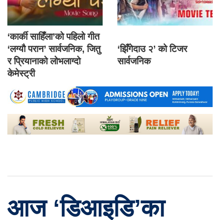
‘कार्की साहिँला’को पहिलो गीत
‘लग्यौ परान’ सार्वजनिक, जितु
‘झिँगेदाउ २’ को टिजर
र प्रियानाको लोभलाग्दो
सार्वजनिक
केमेस्ट्री
आज ‘डिआइडि’का