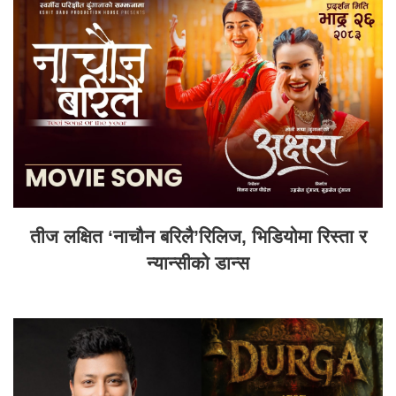
तीज लक्षित ‘नाचौन बरिलै’रिलिज, भिडियोमा रिस्ता र
न्यान्सीको डान्स