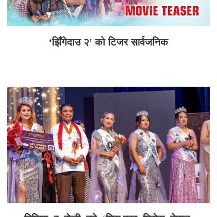
‘झिँगेदाउ २’ को टिजर सार्वजनिक