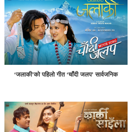
‘जलाकी’को पहिलो गीत ‘चाँदी जलप’ सार्वजनिक