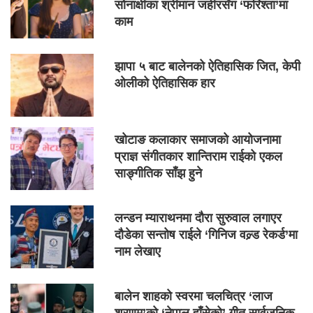
सोनाक्षीका श्रीमान जहीरसँग ‘फरिश्ता’मा
काम
झापा ५ बाट बालेनको ऐतिहासिक जित, केपी
ओलीको ऐतिहासिक हार
खोटाङ कलाकार समाजको आयोजनामा
प्राज्ञ संगीतकार शान्तिराम राईको एकल
साङ्गीतिक साँझ हुने
लन्डन म्याराथनमा दौरा सुरुवाल लगाएर
दौडेका सन्तोष राईले ‘गिनिज वल्र्ड रेकर्ड’मा
नाम लेखाए
बालेन शाहको स्वरमा चलचित्र ‘लाज