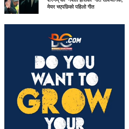
शरणम्’को ‘नेपाल हाँसेको’ गीत सार्वजनिक,
मेयर भएपछिको पहिलो गीत